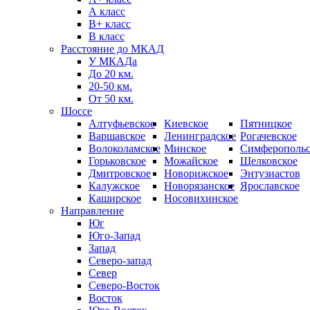
А класс
B+ класс
В класс
Расстояние до МКАД
У МКАДа
До 20 км.
20-50 км.
От 50 км.
Шоссе
Алтуфьевское
Киевское
Пятницкое
Варшавское
Ленинградское
Рогачевское
Волоколамское
Минское
Симферопольс
Горьковское
Можайское
Щелковское
Дмитровское
Новорижское
Энтузиастов
Калужское
Новорязанское
Ярославское
Каширское
Носовихинское
Направление
Юг
Юго-Запад
Запад
Северо-запад
Север
Северо-Восток
Восток