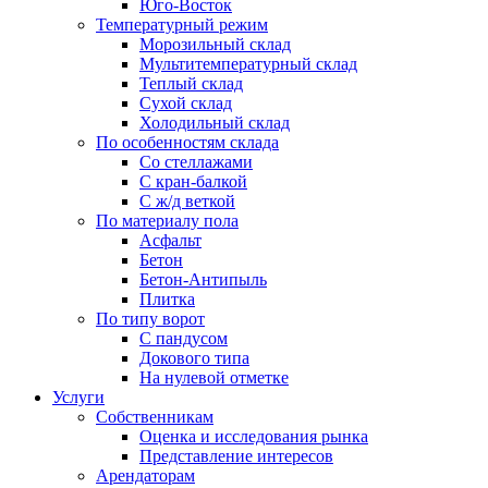
Юго-Восток
Температурный режим
Морозильный склад
Мультитемпературный склад
Теплый склад
Сухой склад
Холодильный склад
По особенностям склада
Со стеллажами
С кран-балкой
С ж/д веткой
По материалу пола
Асфальт
Бетон
Бетон-Антипыль
Плитка
По типу ворот
С пандусом
Докового типа
На нулевой отметке
Услуги
Собственникам
Оценка и исследования рынка
Представление интересов
Арендаторам