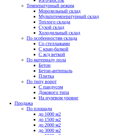
Юго-Восток
Температурный режим
Морозильный склад
Мультитемпературный склад
Теплого склада
Сухой склад
Холодильный склад
По особенностям склада
Со стеллажами
С кран-балкой
С ж/д веткой
По материалу пола
Бетон
Бетон-антипыль
Плитка
По типу ворот
С пандусом
Докового типа
На нулевом уровне
Продажа
По площади
до 1000 м2
до 1500 м2
до 2000 м2
до 3000 м2