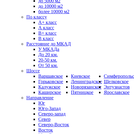
до 5000 м2
до 10000 м2
более 10000 м2
По классу
A+ класс
А класс
В+ класс
B класс
Расстояние до МКАД
У МКАДа
До 20 км.
20-50 км.
От 50 км.
Шоссе
Варшавское
Киевское
Симферопольс
Горьковское
Ленинградское
Щелковское
Калужское
Новорязанское
Энтузиастов
Каширское
Пятницкое
Ярославское
Направление
Юг
Юго-Запад
Северо-запад
Север
Северо-Восток
Восток