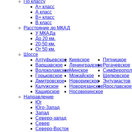
По классу
А+ класс
А класс
B+ класс
В класс
Расстояние до МКАД
У МКАДа
До 20 км.
20-50 км.
От 50 км.
Шоссе
Алтуфьевское
Киевское
Пятницкое
Варшавское
Ленинградское
Рогачевское
Волоколамское
Минское
Симферопол
Горьковское
Можайское
Щелковское
Дмитровское
Новорижское
Энтузиастов
Калужское
Новорязанское
Ярославское
Каширское
Носовихинское
Направление
Юг
Юго-Запад
Запад
Северо-запад
Север
Северо-Восток