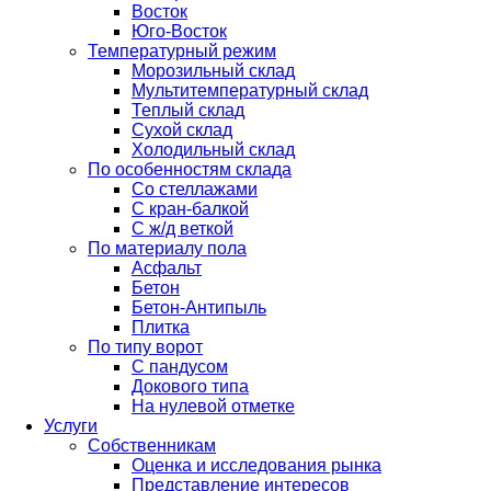
Восток
Юго-Восток
Температурный режим
Морозильный склад
Мультитемпературный склад
Теплый склад
Сухой склад
Холодильный склад
По особенностям склада
Со стеллажами
С кран-балкой
С ж/д веткой
По материалу пола
Асфальт
Бетон
Бетон-Антипыль
Плитка
По типу ворот
С пандусом
Докового типа
На нулевой отметке
Услуги
Собственникам
Оценка и исследования рынка
Представление интересов