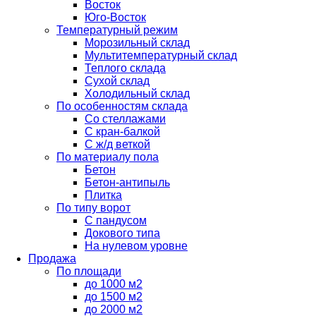
Восток
Юго-Восток
Температурный режим
Морозильный склад
Мультитемпературный склад
Теплого склада
Сухой склад
Холодильный склад
По особенностям склада
Со стеллажами
С кран-балкой
С ж/д веткой
По материалу пола
Бетон
Бетон-антипыль
Плитка
По типу ворот
С пандусом
Докового типа
На нулевом уровне
Продажа
По площади
до 1000 м2
до 1500 м2
до 2000 м2