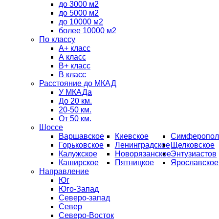
до 3000 м2
до 5000 м2
до 10000 м2
более 10000 м2
По классу
A+ класс
А класс
В+ класс
B класс
Расстояние до МКАД
У МКАДа
До 20 км.
20-50 км.
От 50 км.
Шоссе
Варшавское
Киевское
Симферопол
Горьковское
Ленинградское
Щелковское
Калужское
Новорязанское
Энтузиастов
Каширское
Пятницкое
Ярославское
Направление
Юг
Юго-Запад
Северо-запад
Север
Северо-Восток