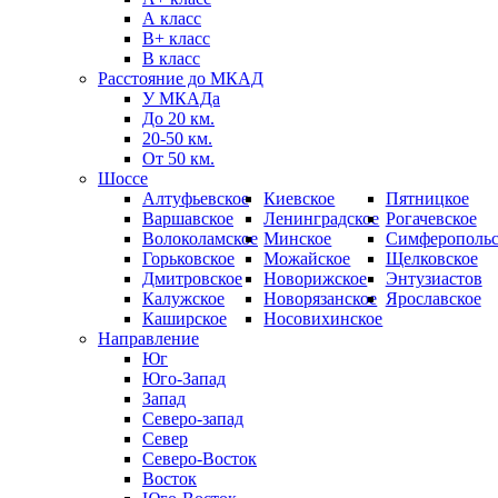
А класс
B+ класс
В класс
Расстояние до МКАД
У МКАДа
До 20 км.
20-50 км.
От 50 км.
Шоссе
Алтуфьевское
Киевское
Пятницкое
Варшавское
Ленинградское
Рогачевское
Волоколамское
Минское
Симферопольс
Горьковское
Можайское
Щелковское
Дмитровское
Новорижское
Энтузиастов
Калужское
Новорязанское
Ярославское
Каширское
Носовихинское
Направление
Юг
Юго-Запад
Запад
Северо-запад
Север
Северо-Восток
Восток