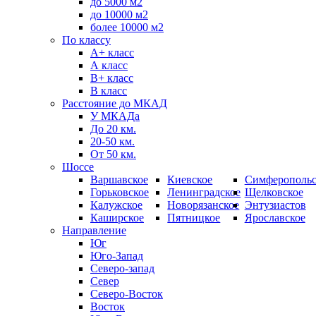
до 5000 м2
до 10000 м2
более 10000 м2
По классу
A+ класс
А класс
В+ класс
B класс
Расстояние до МКАД
У МКАДа
До 20 км.
20-50 км.
От 50 км.
Шоссе
Варшавское
Киевское
Симферопольс
Горьковское
Ленинградское
Щелковское
Калужское
Новорязанское
Энтузиастов
Каширское
Пятницкое
Ярославское
Направление
Юг
Юго-Запад
Северо-запад
Север
Северо-Восток
Восток