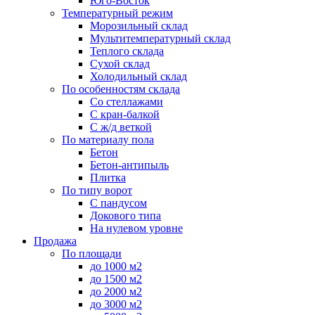
Юго-Восток
Температурный режим
Морозильный склад
Мультитемпературный склад
Теплого склада
Сухой склад
Холодильный склад
По особенностям склада
Со стеллажами
С кран-балкой
С ж/д веткой
По материалу пола
Бетон
Бетон-антипыль
Плитка
По типу ворот
С пандусом
Докового типа
На нулевом уровне
Продажа
По площади
до 1000 м2
до 1500 м2
до 2000 м2
до 3000 м2