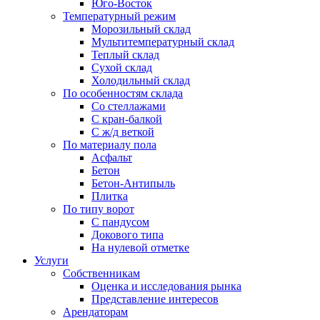
Юго-Восток
Температурный режим
Морозильный склад
Мультитемпературный склад
Теплый склад
Сухой склад
Холодильный склад
По особенностям склада
Со стеллажами
С кран-балкой
С ж/д веткой
По материалу пола
Асфальт
Бетон
Бетон-Антипыль
Плитка
По типу ворот
С пандусом
Докового типа
На нулевой отметке
Услуги
Собственникам
Оценка и исследования рынка
Представление интересов
Арендаторам