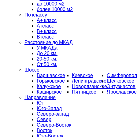
до 10000 м2
более 10000 м2
По классу
A+ класс
А класс
В+ класс
B класс
Расстояние до МКАД
У МКАДа
До 20 км.
20-50 км.
От 50 км.
Шоссе
Варшавское
Киевское
Симферопол
Горьковское
Ленинградское
Щелковское
Калужское
Новорязанское
Энтузиастов
Каширское
Пятницкое
Ярославское
Направление
Юг
Юго-Запад
Северо-запад
Север
Северо-Восток
Восток
Юго-Восток