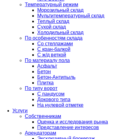
Температурный режим
Морозильный склад
Мультитемпературный склад
Теплый склад
Сухой склад
Холодильный склад
По особенностям склада
Со стеллажами
С кран-балкой
С ж/д веткой
По материалу пола
Асфальт
Бетон
Бетон-Антипыль
Плитка
По типу ворот
С пандусом
Докового типа
На нулевой отметке
Услуги
Собственникам
Оценка и исследования рынка
Представление интересов
Арендаторам
Эксклюзивный брокераж