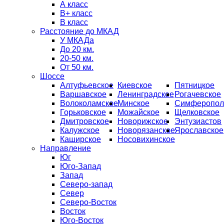
А класс
B+ класс
В класс
Расстояние до МКАД
У МКАДа
До 20 км.
20-50 км.
От 50 км.
Шоссе
Алтуфьевское
Киевское
Пятницкое
Варшавское
Ленинградское
Рогачевское
Волоколамское
Минское
Симферопол
Горьковское
Можайское
Щелковское
Дмитровское
Новорижское
Энтузиастов
Калужское
Новорязанское
Ярославское
Каширское
Носовихинское
Направление
Юг
Юго-Запад
Запад
Северо-запад
Север
Северо-Восток
Восток
Юго-Восток