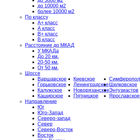
до 5000 м2
до 10000 м2
более 10000 м2
По классу
A+ класс
А класс
В+ класс
B класс
Расстояние до МКАД
У МКАДа
До 20 км.
20-50 км.
От 50 км.
Шоссе
Варшавское
Киевское
Симферопол
Горьковское
Ленинградское
Щелковское
Калужское
Новорязанское
Энтузиастов
Каширское
Пятницкое
Ярославское
Направление
Юг
Юго-Запад
Северо-запад
Север
Северо-Восток
Восток