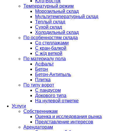
Юго-Восток
Температурный режим
Морозильный склад
Мультитемпературный склад
Теплый склад
Сухой склад
Холодильный склад
По особенностям склада
Со стеллажами
С кран-балкой
С ж/д веткой
По материалу пола
Асфальт
Бетон
Бетон-Антипыль
Плитка
По типу ворот
С пандусом
Докового типа
На нулевой отметке
Услуги
Собственникам
Оценка и исследования рынка
Представление интересов
Арендаторам