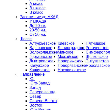
А класс
B+ класс
В класс
Расстояние до МКАД
У МКАДа
До 20 км.
20-50 км.
От 50 км.
Шоссе
Алтуфьевское
Киевское
Пятницкое
Варшавское
Ленинградское
Рогачевское
Волоколамское
Минское
Симферопол
Горьковское
Можайское
Щелковское
Дмитровское
Новорижское
Энтузиастов
Калужское
Новорязанское
Ярославское
Каширское
Носовихинское
Направление
Юг
Юго-Запад
Запад
Северо-запад
Север
Северо-Восток
Восток
Юго-Восток