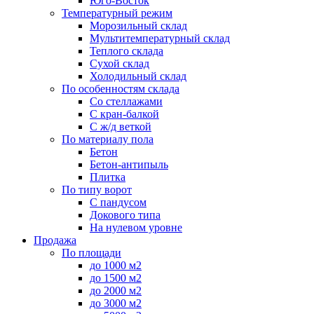
Юго-Восток
Температурный режим
Морозильный склад
Мультитемпературный склад
Теплого склада
Сухой склад
Холодильный склад
По особенностям склада
Со стеллажами
С кран-балкой
С ж/д веткой
По материалу пола
Бетон
Бетон-антипыль
Плитка
По типу ворот
С пандусом
Докового типа
На нулевом уровне
Продажа
По площади
до 1000 м2
до 1500 м2
до 2000 м2
до 3000 м2