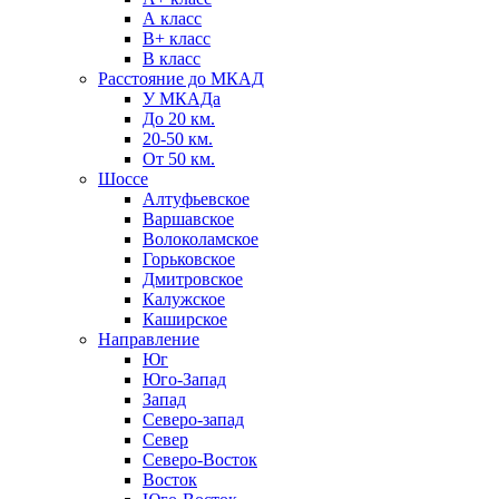
А класс
B+ класс
В класс
Расстояние до МКАД
У МКАДа
До 20 км.
20-50 км.
От 50 км.
Шоссе
Алтуфьевское
Варшавское
Волоколамское
Горьковское
Дмитровское
Калужское
Каширское
Направление
Юг
Юго-Запад
Запад
Северо-запад
Север
Северо-Восток
Восток