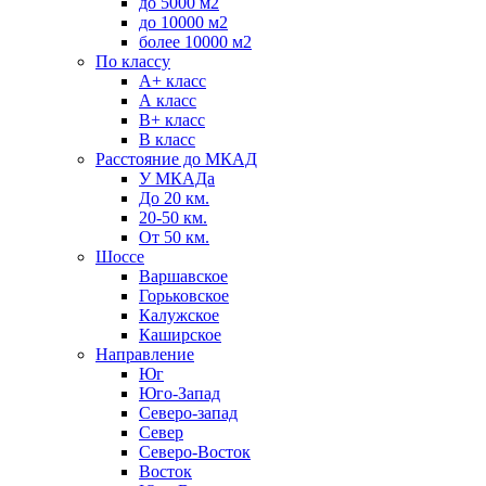
до 5000 м2
до 10000 м2
более 10000 м2
По классу
A+ класс
А класс
В+ класс
B класс
Расстояние до МКАД
У МКАДа
До 20 км.
20-50 км.
От 50 км.
Шоссе
Варшавское
Горьковское
Калужское
Каширское
Направление
Юг
Юго-Запад
Северо-запад
Север
Северо-Восток
Восток