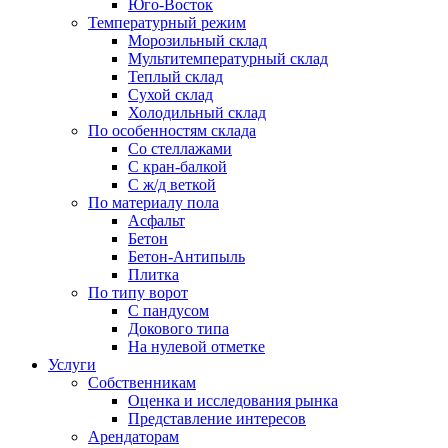
Юго-Восток
Температурный режим
Морозильный склад
Мультитемпературный склад
Теплый склад
Сухой склад
Холодильный склад
По особенностям склада
Со стеллажами
С кран-балкой
С ж/д веткой
По материалу пола
Асфальт
Бетон
Бетон-Антипыль
Плитка
По типу ворот
С пандусом
Докового типа
На нулевой отметке
Услуги
Собственникам
Оценка и исследования рынка
Представление интересов
Арендаторам