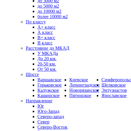
до 3000 м2
до 5000 м2
до 10000 м2
более 10000 м2
По классу
A+ класс
А класс
В+ класс
B класс
Расстояние до МКАД
У МКАДа
До 20 км.
20-50 км.
От 50 км.
Шоссе
Варшавское
Киевское
Симферопольс
Горьковское
Ленинградское
Щелковское
Калужское
Новорязанское
Энтузиастов
Каширское
Пятницкое
Ярославское
Направление
Юг
Юго-Запад
Северо-запад
Север
Северо-Восток