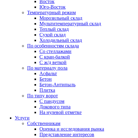
Восток
Юго-Восток
Температурный режим
Морозильный склад
Мультитемпературный склад
Теплый склад
Сухой склад
Холодильный склад
По особенностям склада
Со стеллажами
С кран-балкой
С ж/д веткой
По материалу пола
Асфальт
Бетон
Бетон-Антипыль
Плитка
По типу ворот
С пандусом
Докового типа
На нулевой отметке
Услуги
Собственникам
Оценка и исследования рынка
Представление интересов