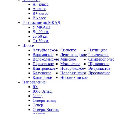
А+ класс
А класс
B+ класс
В класс
Расстояние до МКАД
У МКАДа
До 20 км.
20-50 км.
От 50 км.
Шоссе
Алтуфьевское
Киевское
Пятницкое
Варшавское
Ленинградское
Рогачевское
Волоколамское
Минское
Симферопольс
Горьковское
Можайское
Щелковское
Дмитровское
Новорижское
Энтузиастов
Калужское
Новорязанское
Ярославское
Каширское
Носовихинское
Направление
Юг
Юго-Запад
Запад
Северо-запад
Север
Северо-Восток