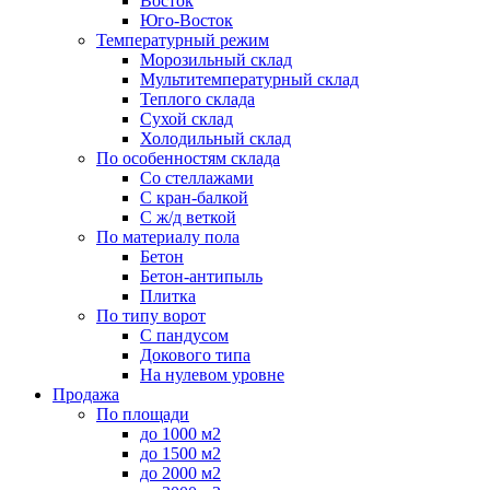
Восток
Юго-Восток
Температурный режим
Морозильный склад
Мультитемпературный склад
Теплого склада
Сухой склад
Холодильный склад
По особенностям склада
Со стеллажами
С кран-балкой
С ж/д веткой
По материалу пола
Бетон
Бетон-антипыль
Плитка
По типу ворот
С пандусом
Докового типа
На нулевом уровне
Продажа
По площади
до 1000 м2
до 1500 м2
до 2000 м2