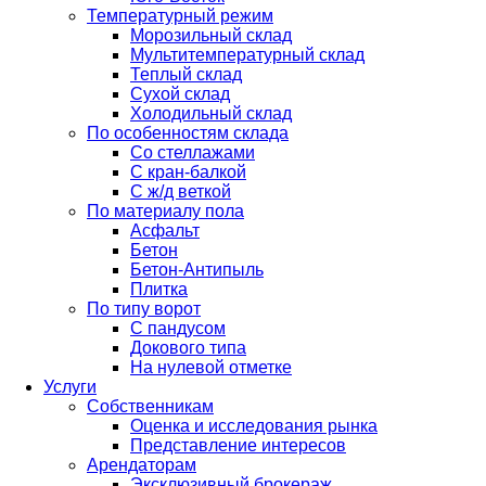
Температурный режим
Морозильный склад
Мультитемпературный склад
Теплый склад
Сухой склад
Холодильный склад
По особенностям склада
Со стеллажами
С кран-балкой
С ж/д веткой
По материалу пола
Асфальт
Бетон
Бетон-Антипыль
Плитка
По типу ворот
С пандусом
Докового типа
На нулевой отметке
Услуги
Собственникам
Оценка и исследования рынка
Представление интересов
Арендаторам
Эксклюзивный брокераж