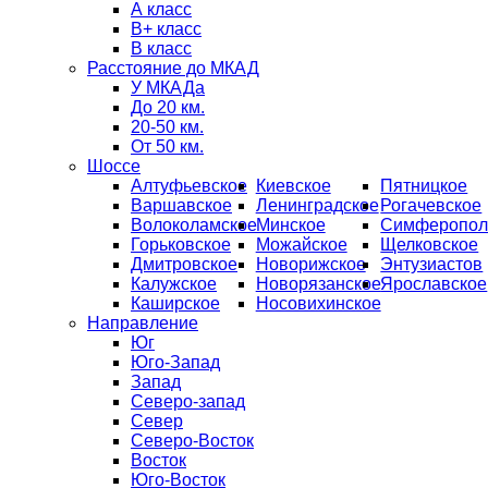
А класс
B+ класс
В класс
Расстояние до МКАД
У МКАДа
До 20 км.
20-50 км.
От 50 км.
Шоссе
Алтуфьевское
Киевское
Пятницкое
Варшавское
Ленинградское
Рогачевское
Волоколамское
Минское
Симферопол
Горьковское
Можайское
Щелковское
Дмитровское
Новорижское
Энтузиастов
Калужское
Новорязанское
Ярославское
Каширское
Носовихинское
Направление
Юг
Юго-Запад
Запад
Северо-запад
Север
Северо-Восток
Восток
Юго-Восток