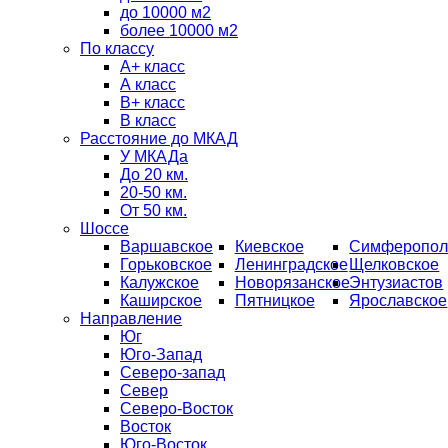
до 10000 м2
более 10000 м2
По классу
A+ класс
А класс
В+ класс
B класс
Расстояние до МКАД
У МКАДа
До 20 км.
20-50 км.
От 50 км.
Шоссе
Варшавское
Киевское
Симферопол
Горьковское
Ленинградское
Щелковское
Калужское
Новорязанское
Энтузиастов
Каширское
Пятницкое
Ярославское
Направление
Юг
Юго-Запад
Северо-запад
Север
Северо-Восток
Восток
Юго-Восток