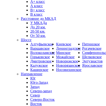
А+ класс
А класс
B+ класс
В класс
Расстояние до МКАД
У МКАДа
До 20 км.
20-50 км.
От 50 км.
Шоссе
Алтуфьевское
Киевское
Пятницкое
Варшавское
Ленинградское
Рогачевское
Волоколамское
Минское
Симферопольс
Горьковское
Можайское
Щелковское
Дмитровское
Новорижское
Энтузиастов
Калужское
Новорязанское
Ярославское
Каширское
Носовихинское
Направление
Юг
Юго-Запад
Запад
Северо-запад
Север
Северо-Восток
Восток