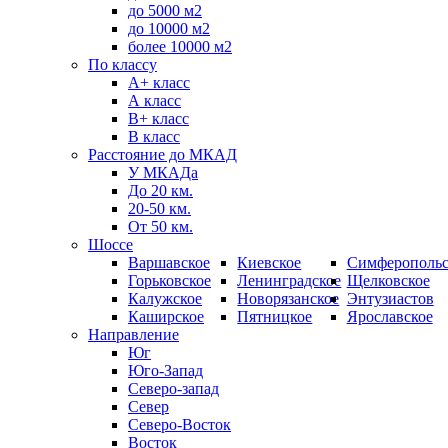
до 5000 м2
до 10000 м2
более 10000 м2
По классу
A+ класс
А класс
В+ класс
B класс
Расстояние до МКАД
У МКАДа
До 20 км.
20-50 км.
От 50 км.
Шоссе
Варшавское
Киевское
Симферопольс
Горьковское
Ленинградское
Щелковское
Калужское
Новорязанское
Энтузиастов
Каширское
Пятницкое
Ярославское
Направление
Юг
Юго-Запад
Северо-запад
Север
Северо-Восток
Восток