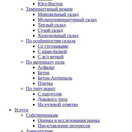
Юго-Восток
Температурный режим
Морозильный склад
Мультитемпературный склад
Теплый склад
Сухой склад
Холодильный склад
По особенностям склада
Со стеллажами
С кран-балкой
С ж/д веткой
По материалу пола
Асфальт
Бетон
Бетон-Антипыль
Плитка
По типу ворот
С пандусом
Докового типа
На нулевой отметке
Услуги
Собственникам
Оценка и исследования рынка
Представление интересов
Арендаторам