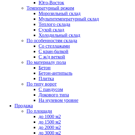
Юго-Восток
Температурный режим
Морозильный склад
Мультитемпературный склад
Теплого склада
Сухой склад
Холодильный склад
По особенностям склада
Со стеллажами
С кран-балкой
С ж/д веткой
По материалу пола
Бетон
Бетон-антипыль
Плитка
По типу ворот
С пандусом
Докового типа
На нулевом уровне
Продажа
По площади
до 1000 м2
до 1500 м2
до 2000 м2
до 3000 м2