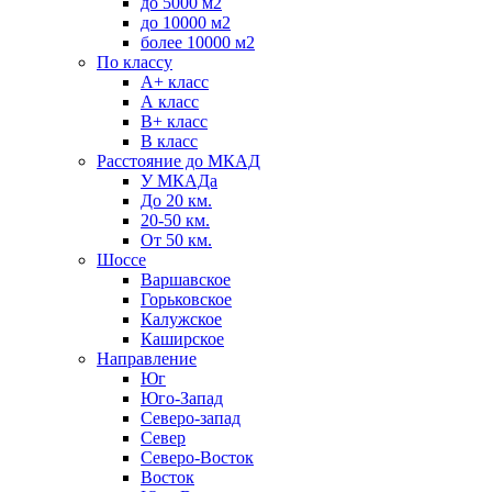
до 5000 м2
до 10000 м2
более 10000 м2
По классу
A+ класс
А класс
В+ класс
B класс
Расстояние до МКАД
У МКАДа
До 20 км.
20-50 км.
От 50 км.
Шоссе
Варшавское
Горьковское
Калужское
Каширское
Направление
Юг
Юго-Запад
Северо-запад
Север
Северо-Восток
Восток