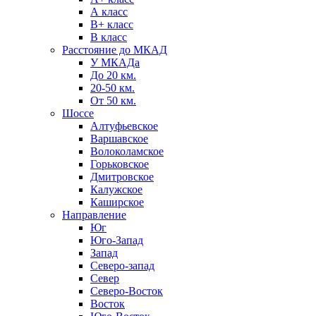
А класс
B+ класс
В класс
Расстояние до МКАД
У МКАДа
До 20 км.
20-50 км.
От 50 км.
Шоссе
Алтуфьевское
Варшавское
Волоколамское
Горьковское
Дмитровское
Калужское
Каширское
Направление
Юг
Юго-Запад
Запад
Северо-запад
Север
Северо-Восток
Восток