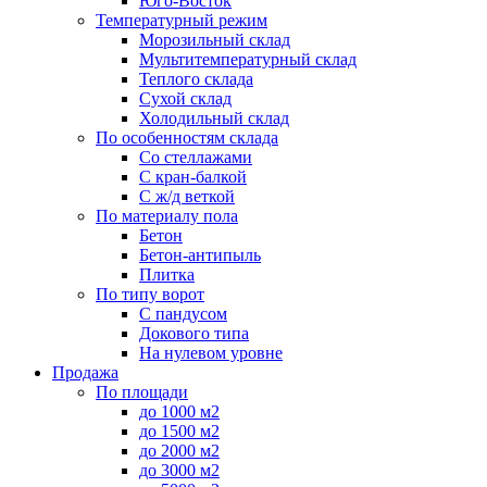
Юго-Восток
Температурный режим
Морозильный склад
Мультитемпературный склад
Теплого склада
Сухой склад
Холодильный склад
По особенностям склада
Со стеллажами
С кран-балкой
С ж/д веткой
По материалу пола
Бетон
Бетон-антипыль
Плитка
По типу ворот
С пандусом
Докового типа
На нулевом уровне
Продажа
По площади
до 1000 м2
до 1500 м2
до 2000 м2
до 3000 м2