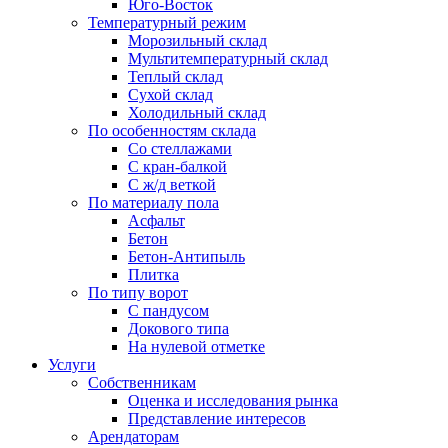
Юго-Восток
Температурный режим
Морозильный склад
Мультитемпературный склад
Теплый склад
Сухой склад
Холодильный склад
По особенностям склада
Со стеллажами
С кран-балкой
С ж/д веткой
По материалу пола
Асфальт
Бетон
Бетон-Антипыль
Плитка
По типу ворот
С пандусом
Докового типа
На нулевой отметке
Услуги
Собственникам
Оценка и исследования рынка
Представление интересов
Арендаторам