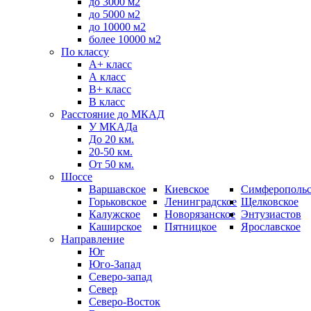
до 3000 м2
до 5000 м2
до 10000 м2
более 10000 м2
По классу
A+ класс
А класс
В+ класс
B класс
Расстояние до МКАД
У МКАДа
До 20 км.
20-50 км.
От 50 км.
Шоссе
Варшавское
Киевское
Симферопольс
Горьковское
Ленинградское
Щелковское
Калужское
Новорязанское
Энтузиастов
Каширское
Пятницкое
Ярославское
Направление
Юг
Юго-Запад
Северо-запад
Север
Северо-Восток