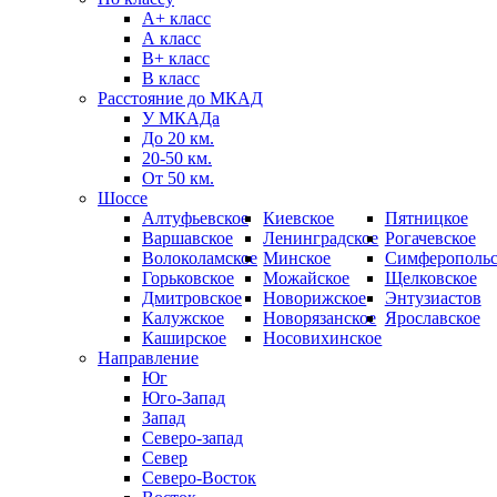
А+ класс
А класс
B+ класс
В класс
Расстояние до МКАД
У МКАДа
До 20 км.
20-50 км.
От 50 км.
Шоссе
Алтуфьевское
Киевское
Пятницкое
Варшавское
Ленинградское
Рогачевское
Волоколамское
Минское
Симферопольс
Горьковское
Можайское
Щелковское
Дмитровское
Новорижское
Энтузиастов
Калужское
Новорязанское
Ярославское
Каширское
Носовихинское
Направление
Юг
Юго-Запад
Запад
Северо-запад
Север
Северо-Восток