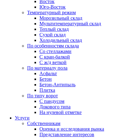
Восток
Юго-Восток
Температурный режим
Морозильный склад
Мультитемпературный склад
Теплый склад
Сухой склад
Холодильный склад
По особенностям склада
Со стеллажами
С кран-балкой
С ж/д веткой
По материалу пола
Асфальт
Бетон
Бетон-Антипыль
Плитка
По типу ворот
С пандусом
Докового типа
На нулевой отметке
Услуги
Собственникам
Оценка и исследования рынка
Представление интересов