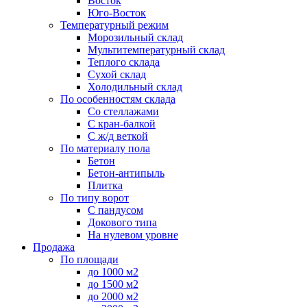
Восток
Юго-Восток
Температурный режим
Морозильный склад
Мультитемпературный склад
Теплого склада
Сухой склад
Холодильный склад
По особенностям склада
Со стеллажами
С кран-балкой
С ж/д веткой
По материалу пола
Бетон
Бетон-антипыль
Плитка
По типу ворот
С пандусом
Докового типа
На нулевом уровне
Продажа
По площади
до 1000 м2
до 1500 м2
до 2000 м2