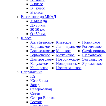
А класс
B+ класс
В класс
Расстояние до МКАД
У МКАДа
До 20 км.
20-50 км.
От 50 км.
Шоссе
Алтуфьевское
Киевское
Пятницкое
Варшавское
Ленинградское
Рогачевское
Волоколамское
Минское
Симферопольс
Горьковское
Можайское
Щелковское
Дмитровское
Новорижское
Энтузиастов
Калужское
Новорязанское
Ярославское
Каширское
Носовихинское
Направление
Юг
Юго-Запад
Запад
Северо-запад
Север
Северо-Восток
Восток