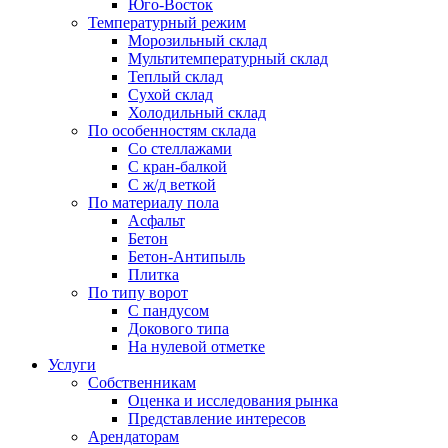
Юго-Восток
Температурный режим
Морозильный склад
Мультитемпературный склад
Теплый склад
Сухой склад
Холодильный склад
По особенностям склада
Со стеллажами
С кран-балкой
С ж/д веткой
По материалу пола
Асфальт
Бетон
Бетон-Антипыль
Плитка
По типу ворот
С пандусом
Докового типа
На нулевой отметке
Услуги
Собственникам
Оценка и исследования рынка
Представление интересов
Арендаторам