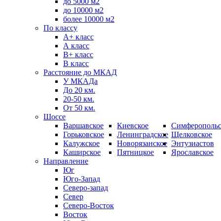
до 5000 м2
до 10000 м2
более 10000 м2
По классу
A+ класс
А класс
В+ класс
B класс
Расстояние до МКАД
У МКАДа
До 20 км.
20-50 км.
От 50 км.
Шоссе
Варшавское
Киевское
Симферопольс
Горьковское
Ленинградское
Щелковское
Калужское
Новорязанское
Энтузиастов
Каширское
Пятницкое
Ярославское
Направление
Юг
Юго-Запад
Северо-запад
Север
Северо-Восток
Восток