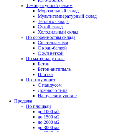
Юго-Восток
Температурный режим
Морозильный склад
Мультитемпературный склад
Теплого склада
Сухой склад
Холодильный склад
По особенностям склада
Со стеллажами
С кран-балкой
С ж/д веткой
По материалу пола
Бетон
Бетон-антипыль
Плитка
По типу ворот
С пандусом
Докового типа
На нулевом уровне
Продажа
По площади
до 1000 м2
до 1500 м2
до 2000 м2
до 3000 м2