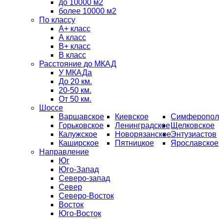
до 10000 м2
более 10000 м2
По классу
A+ класс
А класс
В+ класс
B класс
Расстояние до МКАД
У МКАДа
До 20 км.
20-50 км.
От 50 км.
Шоссе
Варшавское
Киевское
Симферопол
Горьковское
Ленинградское
Щелковское
Калужское
Новорязанское
Энтузиастов
Каширское
Пятницкое
Ярославское
Направление
Юг
Юго-Запад
Северо-запад
Север
Северо-Восток
Восток
Юго-Восток