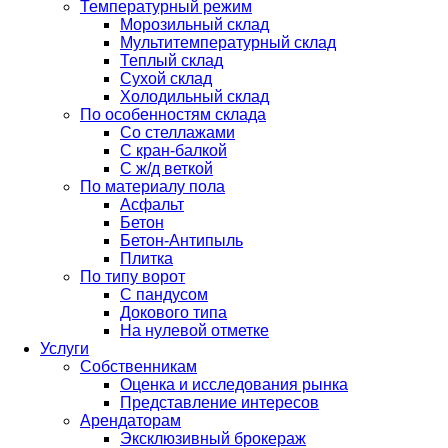
Температурный режим
Морозильный склад
Мультитемпературный склад
Теплый склад
Сухой склад
Холодильный склад
По особенностям склада
Со стеллажами
С кран-балкой
С ж/д веткой
По материалу пола
Асфальт
Бетон
Бетон-Антипыль
Плитка
По типу ворот
С пандусом
Докового типа
На нулевой отметке
Услуги
Собственникам
Оценка и исследования рынка
Представление интересов
Арендаторам
Эксклюзивный брокераж