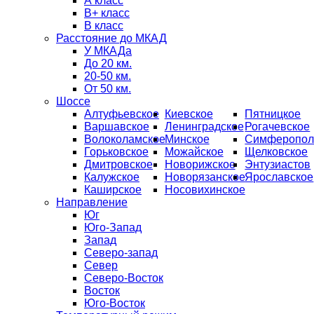
А класс
B+ класс
В класс
Расстояние до МКАД
У МКАДа
До 20 км.
20-50 км.
От 50 км.
Шоссе
Алтуфьевское
Киевское
Пятницкое
Варшавское
Ленинградское
Рогачевское
Волоколамское
Минское
Симферопол
Горьковское
Можайское
Щелковское
Дмитровское
Новорижское
Энтузиастов
Калужское
Новорязанское
Ярославское
Каширское
Носовихинское
Направление
Юг
Юго-Запад
Запад
Северо-запад
Север
Северо-Восток
Восток
Юго-Восток