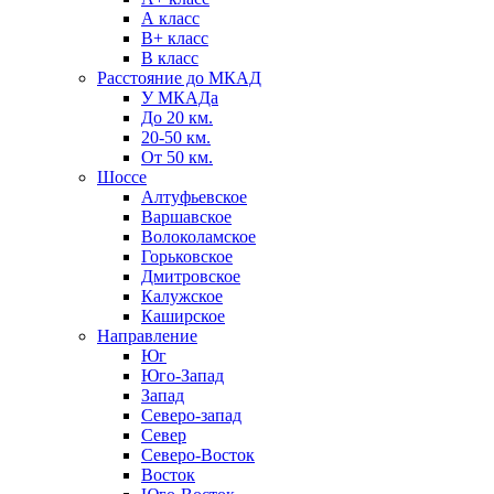
А класс
B+ класс
В класс
Расстояние до МКАД
У МКАДа
До 20 км.
20-50 км.
От 50 км.
Шоссе
Алтуфьевское
Варшавское
Волоколамское
Горьковское
Дмитровское
Калужское
Каширское
Направление
Юг
Юго-Запад
Запад
Северо-запад
Север
Северо-Восток
Восток