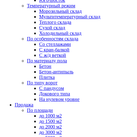
Юго-Восток
Температурный режим
Морозильный склад
Мультитемпературный склад
Теплого склада
Сухой склад
Холодильный склад
По особенностям склада
Со стеллажами
С кран-балкой
С ж/д веткой
По материалу пола
Бетон
Бетон-антипыль
Плитка
По типу ворот
С пандусом
Докового типа
На нулевом уровне
Продажа
По площади
до 1000 м2
до 1500 м2
до 2000 м2
до 3000 м2