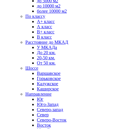
до 5000 м2
до 10000 м2
более 10000 м2
По классу
A+ класс
А класс
В+ класс
B класс
Расстояние до МКАД
У МКАДа
До 20 км.
20-50 км.
От 50 км.
Шоссе
Варшавское
Горьковское
Калужское
Каширское
Направление
Юг
Юго-Запад
Северо-запад
Север
Северо-Восток
Восток