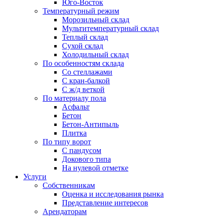
Юго-Восток
Температурный режим
Морозильный склад
Мультитемпературный склад
Теплый склад
Сухой склад
Холодильный склад
По особенностям склада
Со стеллажами
С кран-балкой
С ж/д веткой
По материалу пола
Асфальт
Бетон
Бетон-Антипыль
Плитка
По типу ворот
С пандусом
Докового типа
На нулевой отметке
Услуги
Собственникам
Оценка и исследования рынка
Представление интересов
Арендаторам