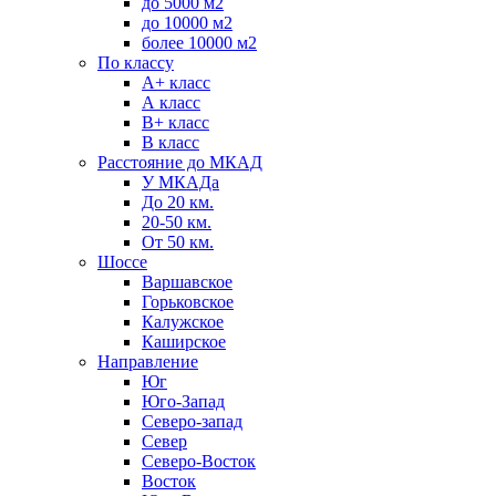
до 5000 м2
до 10000 м2
более 10000 м2
По классу
A+ класс
А класс
В+ класс
B класс
Расстояние до МКАД
У МКАДа
До 20 км.
20-50 км.
От 50 км.
Шоссе
Варшавское
Горьковское
Калужское
Каширское
Направление
Юг
Юго-Запад
Северо-запад
Север
Северо-Восток
Восток