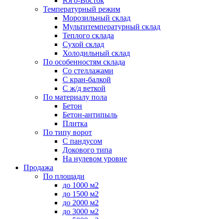
Юго-Восток
Температурный режим
Морозильный склад
Мультитемпературный склад
Теплого склада
Сухой склад
Холодильный склад
По особенностям склада
Со стеллажами
С кран-балкой
С ж/д веткой
По материалу пола
Бетон
Бетон-антипыль
Плитка
По типу ворот
С пандусом
Докового типа
На нулевом уровне
Продажа
По площади
до 1000 м2
до 1500 м2
до 2000 м2
до 3000 м2