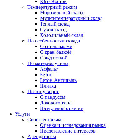
Юго-Восток
Температурный режим
Морозильный склад
Мультитемпературный склад
Теплый склад
Сухой склад
Холодильный склад
По особенностям склада
Со стеллажами
С кран-балкой
С ж/д веткой
По материалу пола
Асфальт
Бетон
Бетон-Антипыль
Плитка
По типу ворот
С пандусом
Докового типа
На нулевой отметке
Услуги
Собственникам
Оценка и исследования рынка
Представление интересов
Арендаторам