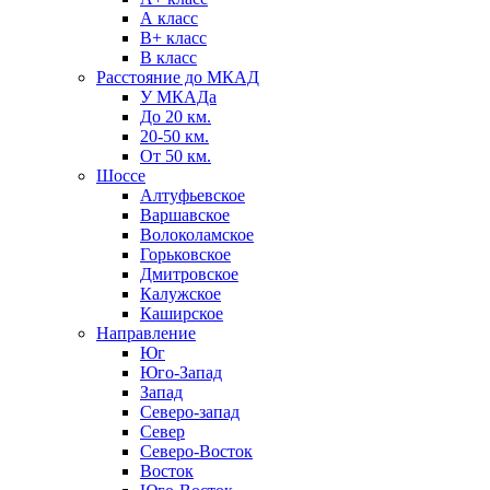
А класс
B+ класс
В класс
Расстояние до МКАД
У МКАДа
До 20 км.
20-50 км.
От 50 км.
Шоссе
Алтуфьевское
Варшавское
Волоколамское
Горьковское
Дмитровское
Калужское
Каширское
Направление
Юг
Юго-Запад
Запад
Северо-запад
Север
Северо-Восток
Восток