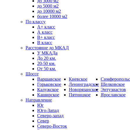
до 3000 м2
до 5000 м2
до 10000 м2
более 10000 м2
По классу
A+ класс
А класс
В+ класс
B класс
Расстояние до МКАД
У МКАДа
До 20 км.
20-50 км.
От 50 км.
Шоссе
Варшавское
Киевское
Симферопольс
Горьковское
Ленинградское
Щелковское
Калужское
Новорязанское
Энтузиастов
Каширское
Пятницкое
Ярославское
Направление
Юг
Юго-Запад
Северо-запад
Север
Северо-Восток