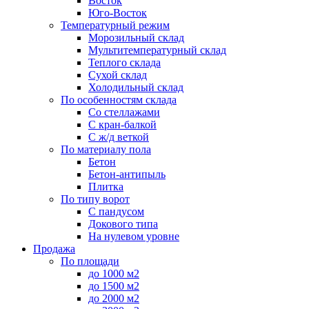
Восток
Юго-Восток
Температурный режим
Морозильный склад
Мультитемпературный склад
Теплого склада
Сухой склад
Холодильный склад
По особенностям склада
Со стеллажами
С кран-балкой
С ж/д веткой
По материалу пола
Бетон
Бетон-антипыль
Плитка
По типу ворот
С пандусом
Докового типа
На нулевом уровне
Продажа
По площади
до 1000 м2
до 1500 м2
до 2000 м2