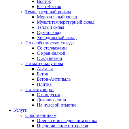
Восток
Юго-Восток
Температурный режим
Морозильный склад
Мультитемпературный склад
Теплый склад
Сухой склад
Холодильный склад
По особенностям склада
Со стеллажами
С кран-балкой
С ж/д веткой
По материалу пола
Асфальт
Бетон
Бетон-Антипыль
Плитка
По типу ворот
С пандусом
Докового типа
На нулевой отметке
Услуги
Собственникам
Оценка и исследования рынка
Представление интересов