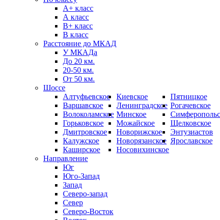
А+ класс
А класс
B+ класс
В класс
Расстояние до МКАД
У МКАДа
До 20 км.
20-50 км.
От 50 км.
Шоссе
Алтуфьевское
Киевское
Пятницкое
Варшавское
Ленинградское
Рогачевское
Волоколамское
Минское
Симферопольс
Горьковское
Можайское
Щелковское
Дмитровское
Новорижское
Энтузиастов
Калужское
Новорязанское
Ярославское
Каширское
Носовихинское
Направление
Юг
Юго-Запад
Запад
Северо-запад
Север
Северо-Восток