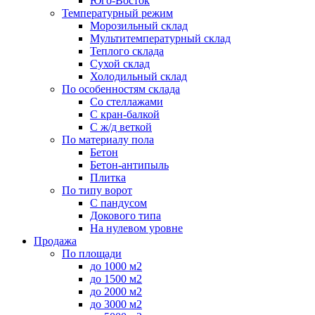
Юго-Восток
Температурный режим
Морозильный склад
Мультитемпературный склад
Теплого склада
Сухой склад
Холодильный склад
По особенностям склада
Со стеллажами
С кран-балкой
С ж/д веткой
По материалу пола
Бетон
Бетон-антипыль
Плитка
По типу ворот
С пандусом
Докового типа
На нулевом уровне
Продажа
По площади
до 1000 м2
до 1500 м2
до 2000 м2
до 3000 м2