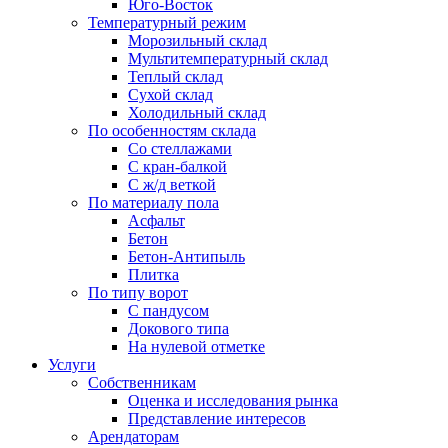
Юго-Восток
Температурный режим
Морозильный склад
Мультитемпературный склад
Теплый склад
Сухой склад
Холодильный склад
По особенностям склада
Со стеллажами
С кран-балкой
С ж/д веткой
По материалу пола
Асфальт
Бетон
Бетон-Антипыль
Плитка
По типу ворот
С пандусом
Докового типа
На нулевой отметке
Услуги
Собственникам
Оценка и исследования рынка
Представление интересов
Арендаторам