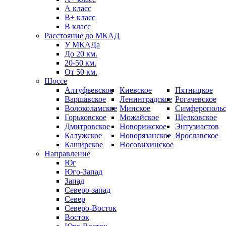
А класс
B+ класс
В класс
Расстояние до МКАД
У МКАДа
До 20 км.
20-50 км.
От 50 км.
Шоссе
Алтуфьевское
Киевское
Пятницкое
Варшавское
Ленинградское
Рогачевское
Волоколамское
Минское
Симферопольс
Горьковское
Можайское
Щелковское
Дмитровское
Новорижское
Энтузиастов
Калужское
Новорязанское
Ярославское
Каширское
Носовихинское
Направление
Юг
Юго-Запад
Запад
Северо-запад
Север
Северо-Восток
Восток