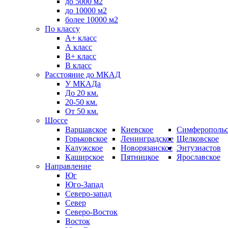
до 5000 м2
до 10000 м2
более 10000 м2
По классу
A+ класс
А класс
В+ класс
B класс
Расстояние до МКАД
У МКАДа
До 20 км.
20-50 км.
От 50 км.
Шоссе
Варшавское
Киевское
Симферопольс
Горьковское
Ленинградское
Щелковское
Калужское
Новорязанское
Энтузиастов
Каширское
Пятницкое
Ярославское
Направление
Юг
Юго-Запад
Северо-запад
Север
Северо-Восток
Восток