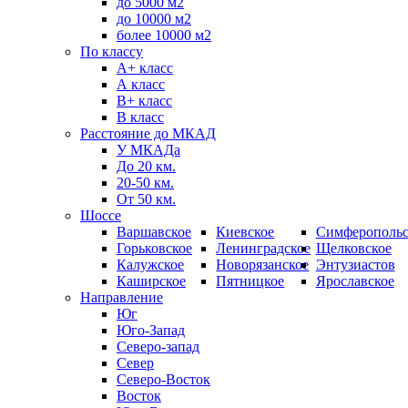
до 5000 м2
до 10000 м2
более 10000 м2
По классу
A+ класс
А класс
В+ класс
B класс
Расстояние до МКАД
У МКАДа
До 20 км.
20-50 км.
От 50 км.
Шоссе
Варшавское
Киевское
Симферопольс
Горьковское
Ленинградское
Щелковское
Калужское
Новорязанское
Энтузиастов
Каширское
Пятницкое
Ярославское
Направление
Юг
Юго-Запад
Северо-запад
Север
Северо-Восток
Восток