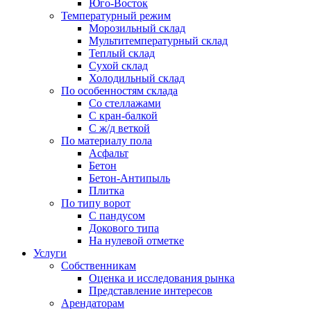
Юго-Восток
Температурный режим
Морозильный склад
Мультитемпературный склад
Теплый склад
Сухой склад
Холодильный склад
По особенностям склада
Со стеллажами
С кран-балкой
С ж/д веткой
По материалу пола
Асфальт
Бетон
Бетон-Антипыль
Плитка
По типу ворот
С пандусом
Докового типа
На нулевой отметке
Услуги
Собственникам
Оценка и исследования рынка
Представление интересов
Арендаторам