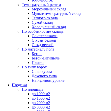
Юго-Восток
Температурный режим
Морозильный склад
Мультитемпературный склад
Теплого склада
Сухой склад
Холодильный склад
По особенностям склада
Со стеллажами
С кран-балкой
С ж/д веткой
По материалу пола
Бетон
Бетон-антипыль
Плитка
По типу ворот
С пандусом
Докового типа
На нулевом уровне
Продажа
По площади
до 1000 м2
до 1500 м2
до 2000 м2
до 3000 м2