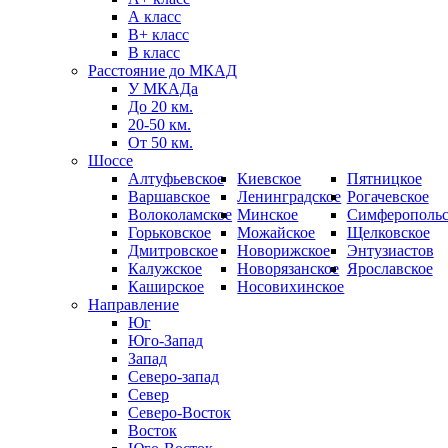
А класс
B+ класс
В класс
Расстояние до МКАД
У МКАДа
До 20 км.
20-50 км.
От 50 км.
Шоссе
Алтуфьевское
Киевское
Пятницкое
Варшавское
Ленинградское
Рогачевское
Волоколамское
Минское
Симферопольс
Горьковское
Можайское
Щелковское
Дмитровское
Новорижское
Энтузиастов
Калужское
Новорязанское
Ярославское
Каширское
Носовихинское
Направление
Юг
Юго-Запад
Запад
Северо-запад
Север
Северо-Восток
Восток