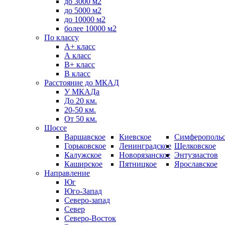
до 3000 м2
до 5000 м2
до 10000 м2
более 10000 м2
По классу
A+ класс
А класс
В+ класс
B класс
Расстояние до МКАД
У МКАДа
До 20 км.
20-50 км.
От 50 км.
Шоссе
Варшавское
Киевское
Симферопольс
Горьковское
Ленинградское
Щелковское
Калужское
Новорязанское
Энтузиастов
Каширское
Пятницкое
Ярославское
Направление
Юг
Юго-Запад
Северо-запад
Север
Северо-Восток