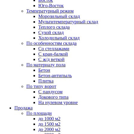
Восток
Юго-Восток
Температурный режим
Морозильный склад
Мультитемпературный склад
Теплого склада
Сухой склад
Холодильный склад
По особенностям склада
Со стеллажами
С кран-балкой
С ж/д веткой
По материалу пола
Бетон
Бетон-антипыль
Плитка
По типу ворот
С пандусом
Докового типа
На нулевом уровне
Продажа
По площади
до 1000 м2
до 1500 м2
до 2000 м2