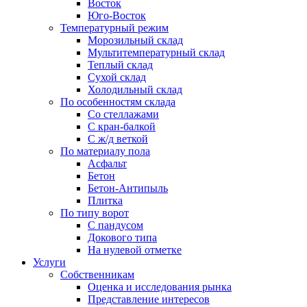
Восток
Юго-Восток
Температурный режим
Морозильный склад
Мультитемпературный склад
Теплый склад
Сухой склад
Холодильный склад
По особенностям склада
Со стеллажами
С кран-балкой
С ж/д веткой
По материалу пола
Асфальт
Бетон
Бетон-Антипыль
Плитка
По типу ворот
С пандусом
Докового типа
На нулевой отметке
Услуги
Собственникам
Оценка и исследования рынка
Представление интересов