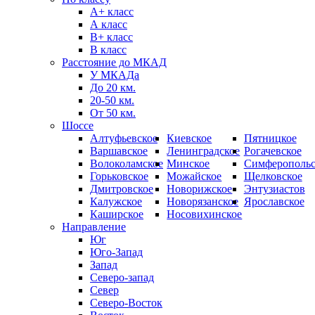
А+ класс
А класс
B+ класс
В класс
Расстояние до МКАД
У МКАДа
До 20 км.
20-50 км.
От 50 км.
Шоссе
Алтуфьевское
Киевское
Пятницкое
Варшавское
Ленинградское
Рогачевское
Волоколамское
Минское
Симферопольс
Горьковское
Можайское
Щелковское
Дмитровское
Новорижское
Энтузиастов
Калужское
Новорязанское
Ярославское
Каширское
Носовихинское
Направление
Юг
Юго-Запад
Запад
Северо-запад
Север
Северо-Восток