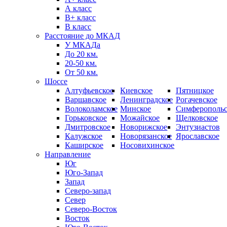
А класс
B+ класс
В класс
Расстояние до МКАД
У МКАДа
До 20 км.
20-50 км.
От 50 км.
Шоссе
Алтуфьевское
Киевское
Пятницкое
Варшавское
Ленинградское
Рогачевское
Волоколамское
Минское
Симферопольс
Горьковское
Можайское
Щелковское
Дмитровское
Новорижское
Энтузиастов
Калужское
Новорязанское
Ярославское
Каширское
Носовихинское
Направление
Юг
Юго-Запад
Запад
Северо-запад
Север
Северо-Восток
Восток