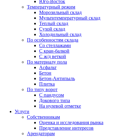
Юго-Восток
Температурный режим
Морозильный склад
Мультитемпературный склад
Теплый склад
Сухой склад
Холодильный склад
По особенностям склада
Со стеллажами
С кран-балкой
С ж/д веткой
По материалу пола
Асфальт
Бетон
Бетон-Антипыль
Плитка
По типу ворот
С пандусом
Докового типа
На нулевой отметке
Услуги
Собственникам
Оценка и исследования рынка
Представление интересов
Арендаторам