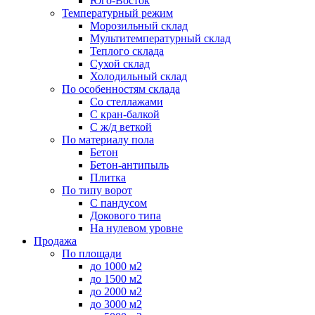
Юго-Восток
Температурный режим
Морозильный склад
Мультитемпературный склад
Теплого склада
Сухой склад
Холодильный склад
По особенностям склада
Со стеллажами
С кран-балкой
С ж/д веткой
По материалу пола
Бетон
Бетон-антипыль
Плитка
По типу ворот
С пандусом
Докового типа
На нулевом уровне
Продажа
По площади
до 1000 м2
до 1500 м2
до 2000 м2
до 3000 м2