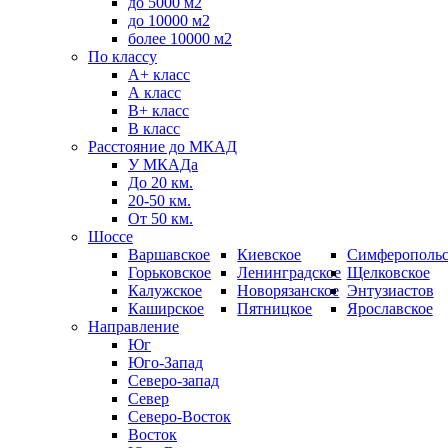
до 5000 м2
до 10000 м2
более 10000 м2
По классу
A+ класс
А класс
В+ класс
B класс
Расстояние до МКАД
У МКАДа
До 20 км.
20-50 км.
От 50 км.
Шоссе
Варшавское
Киевское
Симферопольс
Горьковское
Ленинградское
Щелковское
Калужское
Новорязанское
Энтузиастов
Каширское
Пятницкое
Ярославское
Направление
Юг
Юго-Запад
Северо-запад
Север
Северо-Восток
Восток