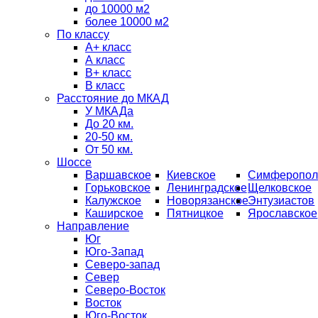
до 10000 м2
более 10000 м2
По классу
A+ класс
А класс
В+ класс
B класс
Расстояние до МКАД
У МКАДа
До 20 км.
20-50 км.
От 50 км.
Шоссе
Варшавское
Киевское
Симферопол
Горьковское
Ленинградское
Щелковское
Калужское
Новорязанское
Энтузиастов
Каширское
Пятницкое
Ярославское
Направление
Юг
Юго-Запад
Северо-запад
Север
Северо-Восток
Восток
Юго-Восток