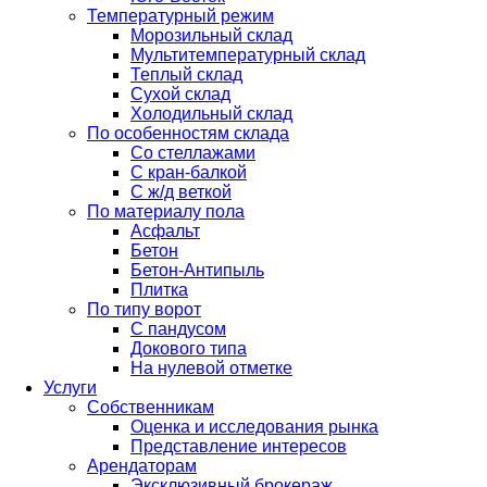
Температурный режим
Морозильный склад
Мультитемпературный склад
Теплый склад
Сухой склад
Холодильный склад
По особенностям склада
Со стеллажами
С кран-балкой
С ж/д веткой
По материалу пола
Асфальт
Бетон
Бетон-Антипыль
Плитка
По типу ворот
С пандусом
Докового типа
На нулевой отметке
Услуги
Собственникам
Оценка и исследования рынка
Представление интересов
Арендаторам
Эксклюзивный брокераж