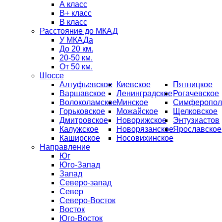
А класс
B+ класс
В класс
Расстояние до МКАД
У МКАДа
До 20 км.
20-50 км.
От 50 км.
Шоссе
Алтуфьевское
Киевское
Пятницкое
Варшавское
Ленинградское
Рогачевское
Волоколамское
Минское
Симферопол
Горьковское
Можайское
Щелковское
Дмитровское
Новорижское
Энтузиастов
Калужское
Новорязанское
Ярославское
Каширское
Носовихинское
Направление
Юг
Юго-Запад
Запад
Северо-запад
Север
Северо-Восток
Восток
Юго-Восток