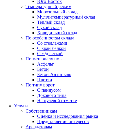
Юго-Восток
Температурный режим
Морозильный склад
Мультитемпературный склад
Теплый склад
Сухой склад
Холодильный склад
По особенностям склада
Со стеллажами
С кран-балкой
С ж/д веткой
По материалу пола
Асфальт
Бетон
Бетон-Антипыль
Плитка
По типу ворот
С пандусом
Докового типа
На нулевой отметке
Услуги
Собственникам
Оценка и исследования рынка
Представление интересов
Арендаторам