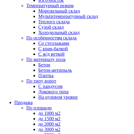
Юго-Восток
Температурный режим
Морозильный склад
Мультитемпературный склад
Теплого склада
Сухой склад
Холодильный склад
По особенностям склада
Со стеллажами
С кран-балкой
С ж/д веткой
По материалу пола
Бетон
Бетон-антипыль
Плитка
По типу ворот
С пандусом
Докового типа
На нулевом уровне
Продажа
По площади
до 1000 м2
до 1500 м2
до 2000 м2
до 3000 м2