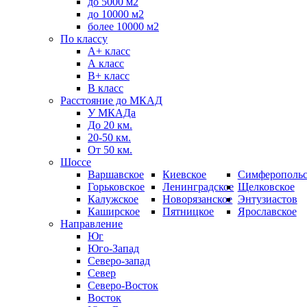
до 5000 м2
до 10000 м2
более 10000 м2
По классу
A+ класс
А класс
В+ класс
B класс
Расстояние до МКАД
У МКАДа
До 20 км.
20-50 км.
От 50 км.
Шоссе
Варшавское
Киевское
Симферопольс
Горьковское
Ленинградское
Щелковское
Калужское
Новорязанское
Энтузиастов
Каширское
Пятницкое
Ярославское
Направление
Юг
Юго-Запад
Северо-запад
Север
Северо-Восток
Восток