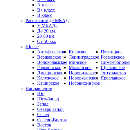
А класс
B+ класс
В класс
Расстояние до МКАД
У МКАДа
До 20 км.
20-50 км.
От 50 км.
Шоссе
Алтуфьевское
Киевское
Пятницкое
Варшавское
Ленинградское
Рогачевское
Волоколамское
Минское
Симферопольс
Горьковское
Можайское
Щелковское
Дмитровское
Новорижское
Энтузиастов
Калужское
Новорязанское
Ярославское
Каширское
Носовихинское
Направление
Юг
Юго-Запад
Запад
Северо-запад
Север
Северо-Восток
Восток