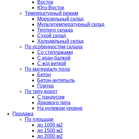
Восток
Юго-Восток
Температурный режим
Морозильный склад
Мультитемпературный склад
Теплого склада
Сухой склад
Холодильный склад
По особенностям склада
Со стеллажами
С кран-балкой
С ж/д веткой
По материалу пола
Бетон
Бетон-антипыль
Плитка
По типу ворот
С пандусом
Докового типа
На нулевом уровне
Продажа
По площади
до 1000 м2
до 1500 м2
до 2000 м2