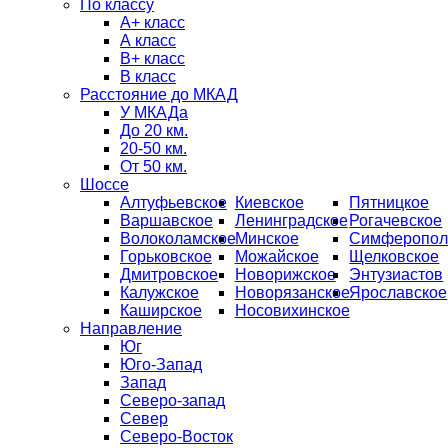
По классу
А+ класс
А класс
B+ класс
В класс
Расстояние до МКАД
У МКАДа
До 20 км.
20-50 км.
От 50 км.
Шоссе
Алтуфьевское
Киевское
Пятницкое
Варшавское
Ленинградское
Рогачевское
Волоколамское
Минское
Симферопол
Горьковское
Можайское
Щелковское
Дмитровское
Новорижское
Энтузиастов
Калужское
Новорязанское
Ярославское
Каширское
Носовихинское
Направление
Юг
Юго-Запад
Запад
Северо-запад
Север
Северо-Восток