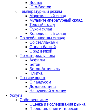
Восток
Юго-Восток
Температурный режим
Морозильный склад
Мультитемпературный склад
Теплый склад
Сухой склад
Холодильный склад
По особенностям склада
Со стеллажами
С кран-балкой
С ж/д веткой
По материалу пола
Асфальт
Бетон
Бетон-Антипыль
Плитка
По типу ворот
С пандусом
Докового типа
На нулевой отметке
Услуги
Собственникам
Оценка и исследования рынка
Представление интересов