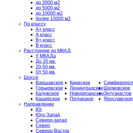
до 3000 м2
до 5000 м2
до 10000 м2
более 10000 м2
По классу
A+ класс
А класс
В+ класс
B класс
Расстояние до МКАД
У МКАДа
До 20 км.
20-50 км.
От 50 км.
Шоссе
Варшавское
Киевское
Симферопол
Горьковское
Ленинградское
Щелковское
Калужское
Новорязанское
Энтузиастов
Каширское
Пятницкое
Ярославское
Направление
Юг
Юго-Запад
Северо-запад
Север
Северо-Восток