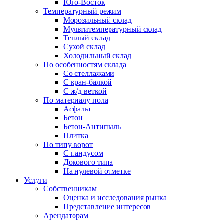
Юго-Восток
Температурный режим
Морозильный склад
Мультитемпературный склад
Теплый склад
Сухой склад
Холодильный склад
По особенностям склада
Со стеллажами
С кран-балкой
С ж/д веткой
По материалу пола
Асфальт
Бетон
Бетон-Антипыль
Плитка
По типу ворот
С пандусом
Докового типа
На нулевой отметке
Услуги
Собственникам
Оценка и исследования рынка
Представление интересов
Арендаторам