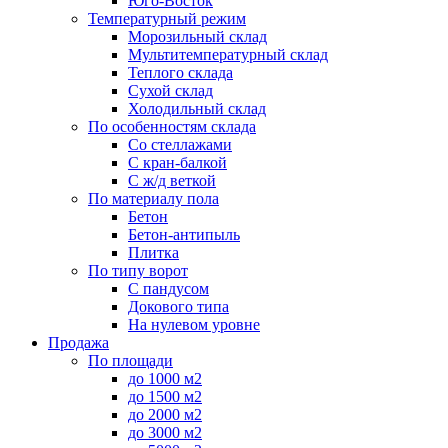
Юго-Восток
Температурный режим
Морозильный склад
Мультитемпературный склад
Теплого склада
Сухой склад
Холодильный склад
По особенностям склада
Со стеллажами
С кран-балкой
С ж/д веткой
По материалу пола
Бетон
Бетон-антипыль
Плитка
По типу ворот
С пандусом
Докового типа
На нулевом уровне
Продажа
По площади
до 1000 м2
до 1500 м2
до 2000 м2
до 3000 м2