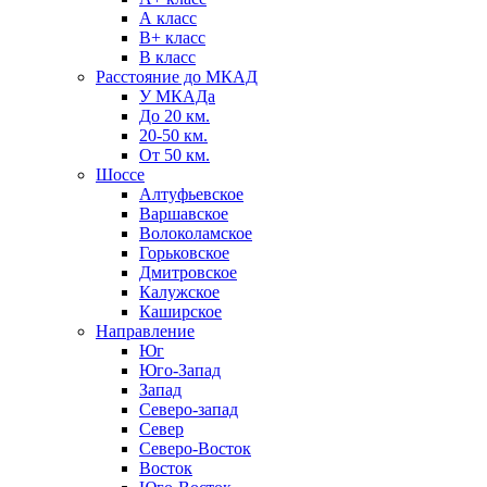
А класс
B+ класс
В класс
Расстояние до МКАД
У МКАДа
До 20 км.
20-50 км.
От 50 км.
Шоссе
Алтуфьевское
Варшавское
Волоколамское
Горьковское
Дмитровское
Калужское
Каширское
Направление
Юг
Юго-Запад
Запад
Северо-запад
Север
Северо-Восток
Восток