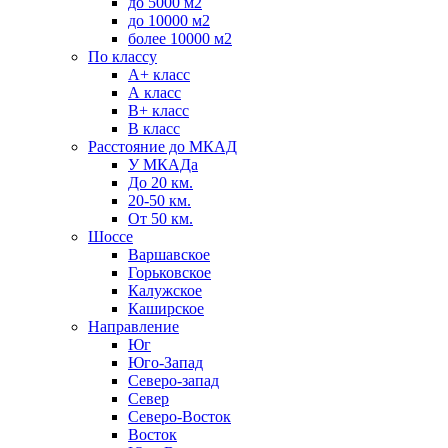
до 5000 м2
до 10000 м2
более 10000 м2
По классу
A+ класс
А класс
В+ класс
B класс
Расстояние до МКАД
У МКАДа
До 20 км.
20-50 км.
От 50 км.
Шоссе
Варшавское
Горьковское
Калужское
Каширское
Направление
Юг
Юго-Запад
Северо-запад
Север
Северо-Восток
Восток