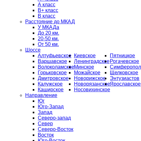
А класс
B+ класс
В класс
Расстояние до МКАД
У МКАДа
До 20 км.
20-50 км.
От 50 км.
Шоссе
Алтуфьевское
Киевское
Пятницкое
Варшавское
Ленинградское
Рогачевское
Волоколамское
Минское
Симферопол
Горьковское
Можайское
Щелковское
Дмитровское
Новорижское
Энтузиастов
Калужское
Новорязанское
Ярославское
Каширское
Носовихинское
Направление
Юг
Юго-Запад
Запад
Северо-запад
Север
Северо-Восток
Восток
Юго-Восток