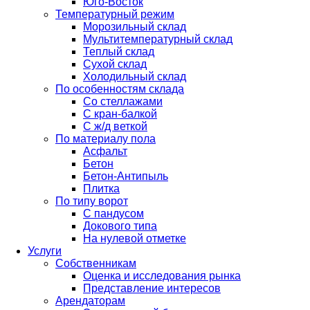
Юго-Восток
Температурный режим
Морозильный склад
Мультитемпературный склад
Теплый склад
Сухой склад
Холодильный склад
По особенностям склада
Со стеллажами
С кран-балкой
С ж/д веткой
По материалу пола
Асфальт
Бетон
Бетон-Антипыль
Плитка
По типу ворот
С пандусом
Докового типа
На нулевой отметке
Услуги
Собственникам
Оценка и исследования рынка
Представление интересов
Арендаторам