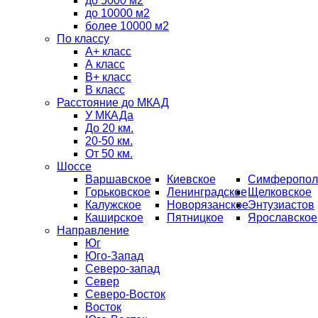
до 5000 м2
до 10000 м2
более 10000 м2
По классу
A+ класс
А класс
В+ класс
B класс
Расстояние до МКАД
У МКАДа
До 20 км.
20-50 км.
От 50 км.
Шоссе
Варшавское
Киевское
Симферопол
Горьковское
Ленинградское
Щелковское
Калужское
Новорязанское
Энтузиастов
Каширское
Пятницкое
Ярославское
Направление
Юг
Юго-Запад
Северо-запад
Север
Северо-Восток
Восток