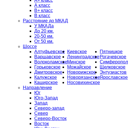
А+ класс
А класс
B+ класс
В класс
Расстояние до МКАД
У МКАДа
До 20 км.
20-50 км.
От 50 км.
Шоссе
Алтуфьевское
Киевское
Пятницкое
Варшавское
Ленинградское
Рогачевское
Волоколамское
Минское
Симферопол
Горьковское
Можайское
Щелковское
Дмитровское
Новорижское
Энтузиастов
Калужское
Новорязанское
Ярославское
Каширское
Носовихинское
Направление
Юг
Юго-Запад
Запад
Северо-запад
Север
Северо-Восток
Восток