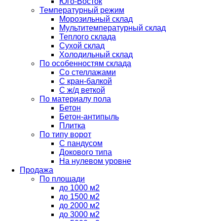
Юго-Восток
Температурный режим
Морозильный склад
Мультитемпературный склад
Теплого склада
Сухой склад
Холодильный склад
По особенностям склада
Со стеллажами
С кран-балкой
С ж/д веткой
По материалу пола
Бетон
Бетон-антипыль
Плитка
По типу ворот
С пандусом
Докового типа
На нулевом уровне
Продажа
По площади
до 1000 м2
до 1500 м2
до 2000 м2
до 3000 м2