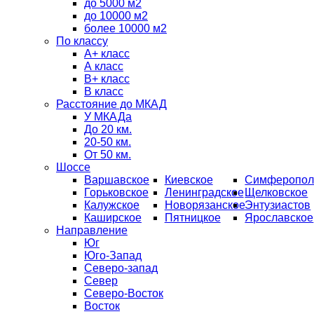
до 5000 м2
до 10000 м2
более 10000 м2
По классу
A+ класс
А класс
В+ класс
B класс
Расстояние до МКАД
У МКАДа
До 20 км.
20-50 км.
От 50 км.
Шоссе
Варшавское
Киевское
Симферопол
Горьковское
Ленинградское
Щелковское
Калужское
Новорязанское
Энтузиастов
Каширское
Пятницкое
Ярославское
Направление
Юг
Юго-Запад
Северо-запад
Север
Северо-Восток
Восток