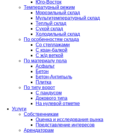
Юго-Восток
Температурный режим
Морозильный склад
Мультитемпературный склад
Теплый склад
Сухой склад
Холодильный склад
По особенностям склада
Со стеллажами
С кран-балкой
С ж/д веткой
По материалу пола
Асфальт
Бетон
Бетон-Антипыль
Плитка
По типу ворот
С пандусом
Докового типа
На нулевой отметке
Услуги
Собственникам
Оценка и исследования рынка
Представление интересов
Арендаторам