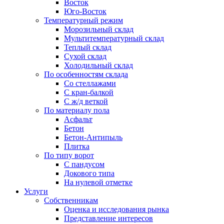
Восток
Юго-Восток
Температурный режим
Морозильный склад
Мультитемпературный склад
Теплый склад
Сухой склад
Холодильный склад
По особенностям склада
Со стеллажами
С кран-балкой
С ж/д веткой
По материалу пола
Асфальт
Бетон
Бетон-Антипыль
Плитка
По типу ворот
С пандусом
Докового типа
На нулевой отметке
Услуги
Собственникам
Оценка и исследования рынка
Представление интересов