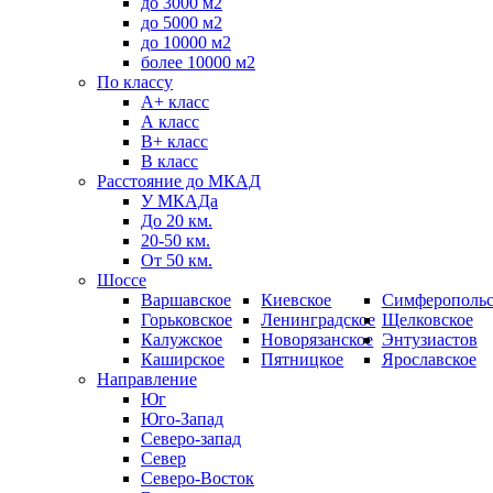
до 3000 м2
до 5000 м2
до 10000 м2
более 10000 м2
По классу
A+ класс
А класс
В+ класс
B класс
Расстояние до МКАД
У МКАДа
До 20 км.
20-50 км.
От 50 км.
Шоссе
Варшавское
Киевское
Симферопольс
Горьковское
Ленинградское
Щелковское
Калужское
Новорязанское
Энтузиастов
Каширское
Пятницкое
Ярославское
Направление
Юг
Юго-Запад
Северо-запад
Север
Северо-Восток