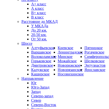
А+ класс
А класс
B+ класс
В класс
Расстояние до МКАД
У МКАДа
До 20 км.
20-50 км.
От 50 км.
Шоссе
Алтуфьевское
Киевское
Пятницкое
Варшавское
Ленинградское
Рогачевское
Волоколамское
Минское
Симферопольс
Горьковское
Можайское
Щелковское
Дмитровское
Новорижское
Энтузиастов
Калужское
Новорязанское
Ярославское
Каширское
Носовихинское
Направление
Юг
Юго-Запад
Запад
Северо-запад
Север
Северо-Восток