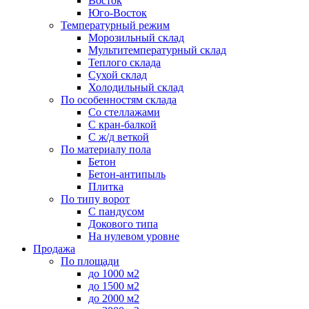
Восток
Юго-Восток
Температурный режим
Морозильный склад
Мультитемпературный склад
Теплого склада
Сухой склад
Холодильный склад
По особенностям склада
Со стеллажами
С кран-балкой
С ж/д веткой
По материалу пола
Бетон
Бетон-антипыль
Плитка
По типу ворот
С пандусом
Докового типа
На нулевом уровне
Продажа
По площади
до 1000 м2
до 1500 м2
до 2000 м2