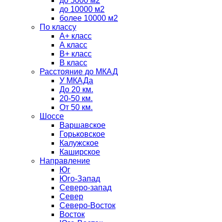
до 5000 м2
до 10000 м2
более 10000 м2
По классу
A+ класс
А класс
В+ класс
B класс
Расстояние до МКАД
У МКАДа
До 20 км.
20-50 км.
От 50 км.
Шоссе
Варшавское
Горьковское
Калужское
Каширское
Направление
Юг
Юго-Запад
Северо-запад
Север
Северо-Восток
Восток