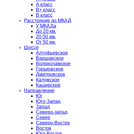
А класс
B+ класс
В класс
Расстояние до МКАД
У МКАДа
До 20 км.
20-50 км.
От 50 км.
Шоссе
Алтуфьевское
Варшавское
Волоколамское
Горьковское
Дмитровское
Калужское
Каширское
Направление
Юг
Юго-Запад
Запад
Северо-запад
Север
Северо-Восток
Восток
Юго-Восток