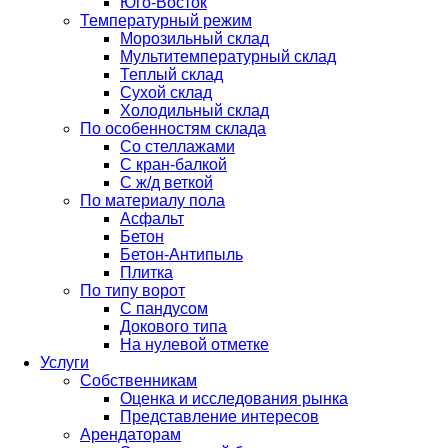
Юго-Восток
Температурный режим
Морозильный склад
Мультитемпературный склад
Теплый склад
Сухой склад
Холодильный склад
По особенностям склада
Со стеллажами
С кран-балкой
С ж/д веткой
По материалу пола
Асфальт
Бетон
Бетон-Антипыль
Плитка
По типу ворот
С пандусом
Докового типа
На нулевой отметке
Услуги
Собственникам
Оценка и исследования рынка
Представление интересов
Арендаторам