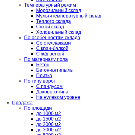
Температурный режим
Морозильный склад
Мультитемпературный склад
Теплого склада
Сухой склад
Холодильный склад
По особенностям склада
Со стеллажами
С кран-балкой
С ж/д веткой
По материалу пола
Бетон
Бетон-антипыль
Плитка
По типу ворот
С пандусом
Докового типа
На нулевом уровне
Продажа
По площади
до 1000 м2
до 1500 м2
до 2000 м2
до 3000 м2