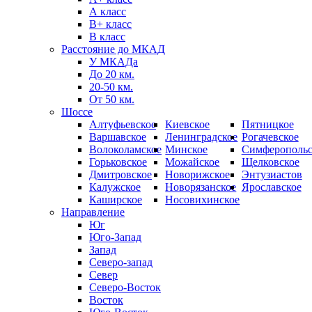
А класс
B+ класс
В класс
Расстояние до МКАД
У МКАДа
До 20 км.
20-50 км.
От 50 км.
Шоссе
Алтуфьевское
Киевское
Пятницкое
Варшавское
Ленинградское
Рогачевское
Волоколамское
Минское
Симферопольс
Горьковское
Можайское
Щелковское
Дмитровское
Новорижское
Энтузиастов
Калужское
Новорязанское
Ярославское
Каширское
Носовихинское
Направление
Юг
Юго-Запад
Запад
Северо-запад
Север
Северо-Восток
Восток