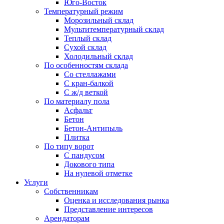
Юго-Восток
Температурный режим
Морозильный склад
Мультитемпературный склад
Теплый склад
Сухой склад
Холодильный склад
По особенностям склада
Со стеллажами
С кран-балкой
С ж/д веткой
По материалу пола
Асфальт
Бетон
Бетон-Антипыль
Плитка
По типу ворот
С пандусом
Докового типа
На нулевой отметке
Услуги
Собственникам
Оценка и исследования рынка
Представление интересов
Арендаторам