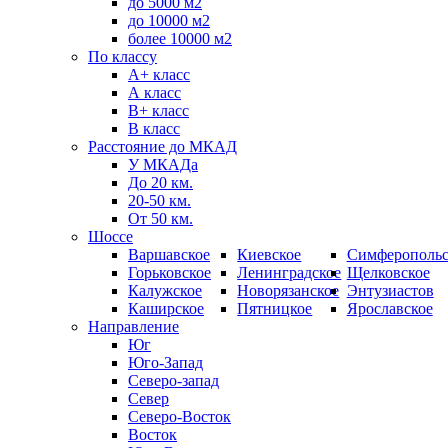
до 5000 м2
до 10000 м2
более 10000 м2
По классу
A+ класс
А класс
В+ класс
B класс
Расстояние до МКАД
У МКАДа
До 20 км.
20-50 км.
От 50 км.
Шоссе
Варшавское
Киевское
Симферопольс
Горьковское
Ленинградское
Щелковское
Калужское
Новорязанское
Энтузиастов
Каширское
Пятницкое
Ярославское
Направление
Юг
Юго-Запад
Северо-запад
Север
Северо-Восток
Восток