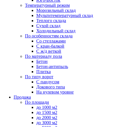
Юго-Восток
Температурный режим
Морозильный склад
Мультитемпературный склад
Теплого склада
Сухой склад
Холодильный склад
По особенностям склада
Со стеллажами
С кран-балкой
С ж/д веткой
По материалу пола
Бетон
Бетон-антипыль
Плитка
По типу ворот
С пандусом
Докового типа
На нулевом уровне
Продажа
По площади
до 1000 м2
до 1500 м2
до 2000 м2
до 3000 м2