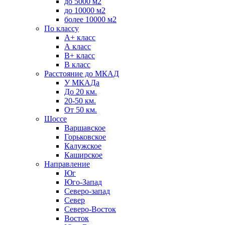
до 5000 м2
до 10000 м2
более 10000 м2
По классу
A+ класс
А класс
В+ класс
B класс
Расстояние до МКАД
У МКАДа
До 20 км.
20-50 км.
От 50 км.
Шоссе
Варшавское
Горьковское
Калужское
Каширское
Направление
Юг
Юго-Запад
Северо-запад
Север
Северо-Восток
Восток