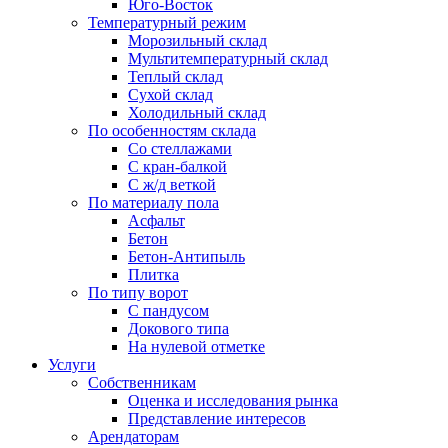
Юго-Восток
Температурный режим
Морозильный склад
Мультитемпературный склад
Теплый склад
Сухой склад
Холодильный склад
По особенностям склада
Со стеллажами
С кран-балкой
С ж/д веткой
По материалу пола
Асфальт
Бетон
Бетон-Антипыль
Плитка
По типу ворот
С пандусом
Докового типа
На нулевой отметке
Услуги
Собственникам
Оценка и исследования рынка
Представление интересов
Арендаторам