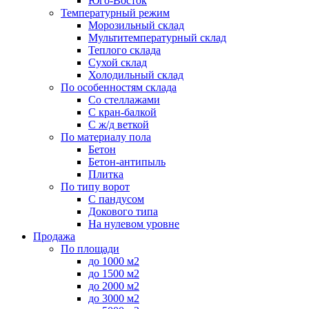
Юго-Восток
Температурный режим
Морозильный склад
Мультитемпературный склад
Теплого склада
Сухой склад
Холодильный склад
По особенностям склада
Со стеллажами
С кран-балкой
С ж/д веткой
По материалу пола
Бетон
Бетон-антипыль
Плитка
По типу ворот
С пандусом
Докового типа
На нулевом уровне
Продажа
По площади
до 1000 м2
до 1500 м2
до 2000 м2
до 3000 м2