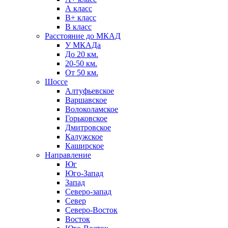
А класс
B+ класс
В класс
Расстояние до МКАД
У МКАДа
До 20 км.
20-50 км.
От 50 км.
Шоссе
Алтуфьевское
Варшавское
Волоколамское
Горьковское
Дмитровское
Калужское
Каширское
Направление
Юг
Юго-Запад
Запад
Северо-запад
Север
Северо-Восток
Восток