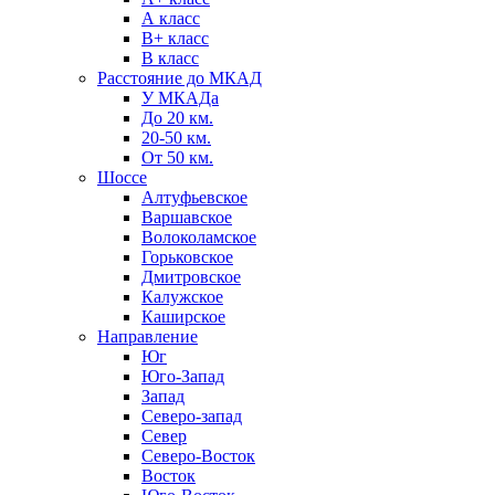
А класс
B+ класс
В класс
Расстояние до МКАД
У МКАДа
До 20 км.
20-50 км.
От 50 км.
Шоссе
Алтуфьевское
Варшавское
Волоколамское
Горьковское
Дмитровское
Калужское
Каширское
Направление
Юг
Юго-Запад
Запад
Северо-запад
Север
Северо-Восток
Восток