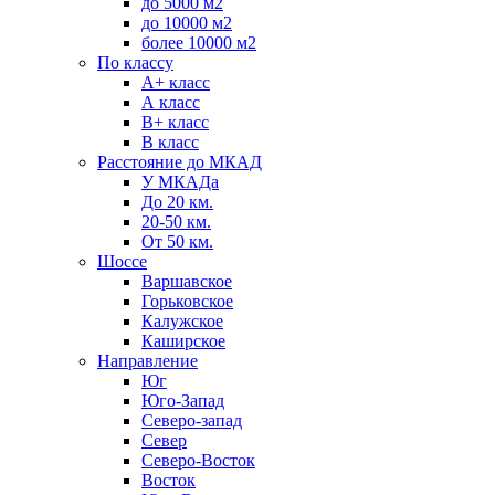
до 5000 м2
до 10000 м2
более 10000 м2
По классу
A+ класс
А класс
В+ класс
B класс
Расстояние до МКАД
У МКАДа
До 20 км.
20-50 км.
От 50 км.
Шоссе
Варшавское
Горьковское
Калужское
Каширское
Направление
Юг
Юго-Запад
Северо-запад
Север
Северо-Восток
Восток