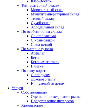
Юго-Восток
Температурный режим
Морозильный склад
Мультитемпературный склад
Теплый склад
Сухой склад
Холодильный склад
По особенностям склада
Со стеллажами
С кран-балкой
С ж/д веткой
По материалу пола
Асфальт
Бетон
Бетон-Антипыль
Плитка
По типу ворот
С пандусом
Докового типа
На нулевой отметке
Услуги
Собственникам
Оценка и исследования рынка
Представление интересов
Арендаторам