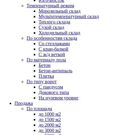
Юго-Восток
Температурный режим
Морозильный склад
Мультитемпературный склад
Теплого склада
Сухой склад
Холодильный склад
По особенностям склада
Со стеллажами
С кран-балкой
С ж/д веткой
По материалу пола
Бетон
Бетон-антипыль
Плитка
По типу ворот
С пандусом
Докового типа
На нулевом уровне
Продажа
По площади
до 1000 м2
до 1500 м2
до 2000 м2
до 3000 м2