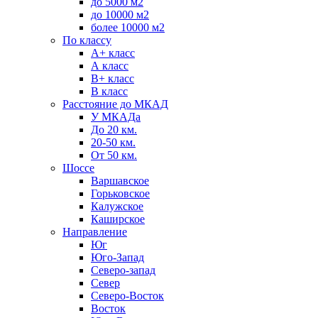
до 5000 м2
до 10000 м2
более 10000 м2
По классу
A+ класс
А класс
В+ класс
B класс
Расстояние до МКАД
У МКАДа
До 20 км.
20-50 км.
От 50 км.
Шоссе
Варшавское
Горьковское
Калужское
Каширское
Направление
Юг
Юго-Запад
Северо-запад
Север
Северо-Восток
Восток