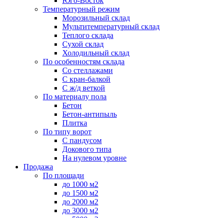
Юго-Восток
Температурный режим
Морозильный склад
Мультитемпературный склад
Теплого склада
Сухой склад
Холодильный склад
По особенностям склада
Со стеллажами
С кран-балкой
С ж/д веткой
По материалу пола
Бетон
Бетон-антипыль
Плитка
По типу ворот
С пандусом
Докового типа
На нулевом уровне
Продажа
По площади
до 1000 м2
до 1500 м2
до 2000 м2
до 3000 м2