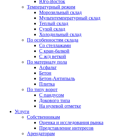
Юго-Восток
Температурный режим
Морозильный склад
Мультитемпературный склад
Теплый склад
Сухой склад
Холодильный склад
По особенностям склада
Со стеллажами
С кран-балкой
С ж/д веткой
По материалу пола
Асфальт
Бетон
Бетон-Антипыль
Плитка
По типу ворот
С пандусом
Докового типа
На нулевой отметке
Услуги
Собственникам
Оценка и исследования рынка
Представление интересов
Арендаторам