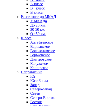
А класс
B+ класс
В класс
Расстояние до МКАД
У МКАДа
До 20 км.
20-50 км.
От 50 км.
Шоссе
Алтуфьевское
Варшавское
Волоколамское
Горьковское
Дмитровское
Калужское
Каширское
Направление
Юг
Юго-Запад
Запад
Северо-запад
Север
Северо-Восток
Восток