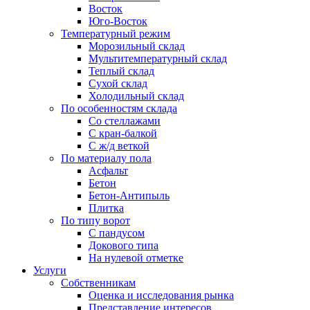
Восток
Юго-Восток
Температурный режим
Морозильный склад
Мультитемпературный склад
Теплый склад
Сухой склад
Холодильный склад
По особенностям склада
Со стеллажами
С кран-балкой
С ж/д веткой
По материалу пола
Асфальт
Бетон
Бетон-Антипыль
Плитка
По типу ворот
С пандусом
Докового типа
На нулевой отметке
Услуги
Собственникам
Оценка и исследования рынка
Представление интересов