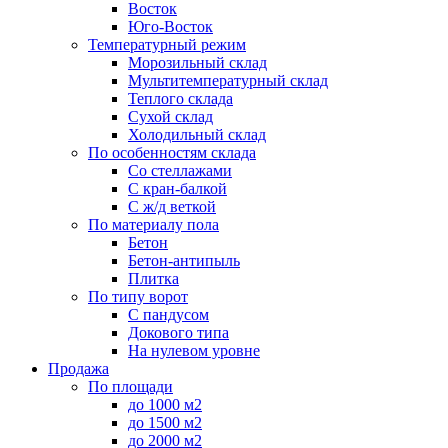
Восток
Юго-Восток
Температурный режим
Морозильный склад
Мультитемпературный склад
Теплого склада
Сухой склад
Холодильный склад
По особенностям склада
Со стеллажами
С кран-балкой
С ж/д веткой
По материалу пола
Бетон
Бетон-антипыль
Плитка
По типу ворот
С пандусом
Докового типа
На нулевом уровне
Продажа
По площади
до 1000 м2
до 1500 м2
до 2000 м2