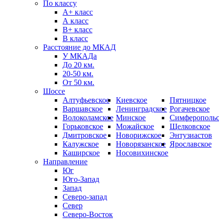
По классу
А+ класс
А класс
B+ класс
В класс
Расстояние до МКАД
У МКАДа
До 20 км.
20-50 км.
От 50 км.
Шоссе
Алтуфьевское
Киевское
Пятницкое
Варшавское
Ленинградское
Рогачевское
Волоколамское
Минское
Симферопольс
Горьковское
Можайское
Щелковское
Дмитровское
Новорижское
Энтузиастов
Калужское
Новорязанское
Ярославское
Каширское
Носовихинское
Направление
Юг
Юго-Запад
Запад
Северо-запад
Север
Северо-Восток