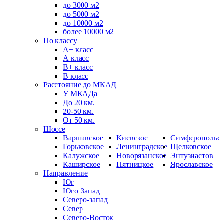
до 3000 м2
до 5000 м2
до 10000 м2
более 10000 м2
По классу
A+ класс
А класс
В+ класс
B класс
Расстояние до МКАД
У МКАДа
До 20 км.
20-50 км.
От 50 км.
Шоссе
Варшавское
Киевское
Симферопольс
Горьковское
Ленинградское
Щелковское
Калужское
Новорязанское
Энтузиастов
Каширское
Пятницкое
Ярославское
Направление
Юг
Юго-Запад
Северо-запад
Север
Северо-Восток