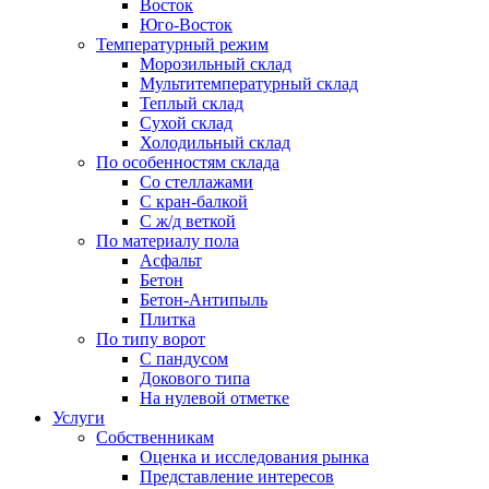
Восток
Юго-Восток
Температурный режим
Морозильный склад
Мультитемпературный склад
Теплый склад
Сухой склад
Холодильный склад
По особенностям склада
Со стеллажами
С кран-балкой
С ж/д веткой
По материалу пола
Асфальт
Бетон
Бетон-Антипыль
Плитка
По типу ворот
С пандусом
Докового типа
На нулевой отметке
Услуги
Собственникам
Оценка и исследования рынка
Представление интересов