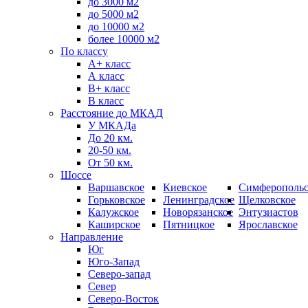
до 3000 м2
до 5000 м2
до 10000 м2
более 10000 м2
По классу
A+ класс
А класс
В+ класс
B класс
Расстояние до МКАД
У МКАДа
До 20 км.
20-50 км.
От 50 км.
Шоссе
Варшавское
Киевское
Симферопольс
Горьковское
Ленинградское
Щелковское
Калужское
Новорязанское
Энтузиастов
Каширское
Пятницкое
Ярославское
Направление
Юг
Юго-Запад
Северо-запад
Север
Северо-Восток