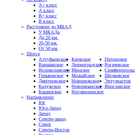
А+ класс
А класс
B+ класс
В класс
Расстояние до МКАД
У МКАДа
До 20 км.
20-50 км.
От 50 км.
Шоссе
Алтуфьевское
Киевское
Пятницкое
Варшавское
Ленинградское
Рогачевское
Волоколамское
Минское
Симферопольс
Горьковское
Можайское
Щелковское
Дмитровское
Новорижское
Энтузиастов
Калужское
Новорязанское
Ярославское
Каширское
Носовихинское
Направление
Юг
Юго-Запад
Запад
Северо-запад
Север
Северо-Восток