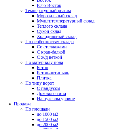
Восток
Юго-Восток
Температурный режим
Морозильный склад
Мультитемпературный склад
Теплого склада
Сухой склад
Холодильный склад
По особенностям склада
Со стеллажами
С кран-балкой
С ж/д веткой
По материалу пола
Бетон
Бетон-антипыль
Плитка
По типу ворот
С пандусом
Докового типа
На нулевом уровне
Продажа
По площади
до 1000 м2
до 1500 м2
до 2000 м2