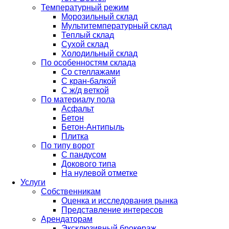
Температурный режим
Морозильный склад
Мультитемпературный склад
Теплый склад
Сухой склад
Холодильный склад
По особенностям склада
Со стеллажами
С кран-балкой
С ж/д веткой
По материалу пола
Асфальт
Бетон
Бетон-Антипыль
Плитка
По типу ворот
С пандусом
Докового типа
На нулевой отметке
Услуги
Собственникам
Оценка и исследования рынка
Представление интересов
Арендаторам
Эксклюзивный брокераж