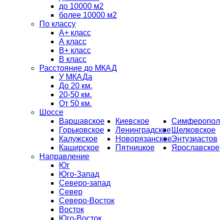
до 10000 м2
более 10000 м2
По классу
A+ класс
А класс
В+ класс
B класс
Расстояние до МКАД
У МКАДа
До 20 км.
20-50 км.
От 50 км.
Шоссе
Варшавское
Киевское
Симферопол
Горьковское
Ленинградское
Щелковское
Калужское
Новорязанское
Энтузиастов
Каширское
Пятницкое
Ярославское
Направление
Юг
Юго-Запад
Северо-запад
Север
Северо-Восток
Восток
Юго-Восток