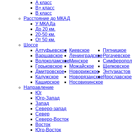
А класс
B+ класс
В класс
Расстояние до МКАД
У МКАДа
До 20 км.
20-50 км.
От 50 км.
Шоссе
Алтуфьевское
Киевское
Пятницкое
Варшавское
Ленинградское
Рогачевское
Волоколамское
Минское
Симферопол
Горьковское
Можайское
Щелковское
Дмитровское
Новорижское
Энтузиастов
Калужское
Новорязанское
Ярославское
Каширское
Носовихинское
Направление
Юг
Юго-Запад
Запад
Северо-запад
Север
Северо-Восток
Восток
Юго-Восток