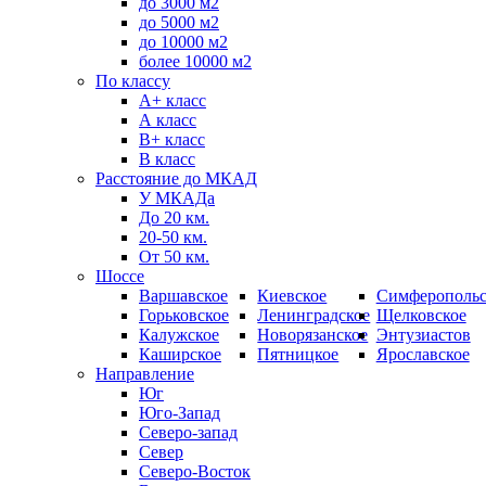
до 3000 м2
до 5000 м2
до 10000 м2
более 10000 м2
По классу
A+ класс
А класс
В+ класс
B класс
Расстояние до МКАД
У МКАДа
До 20 км.
20-50 км.
От 50 км.
Шоссе
Варшавское
Киевское
Симферопольс
Горьковское
Ленинградское
Щелковское
Калужское
Новорязанское
Энтузиастов
Каширское
Пятницкое
Ярославское
Направление
Юг
Юго-Запад
Северо-запад
Север
Северо-Восток