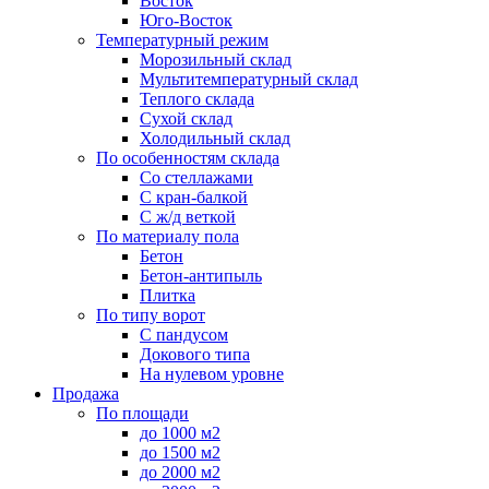
Восток
Юго-Восток
Температурный режим
Морозильный склад
Мультитемпературный склад
Теплого склада
Сухой склад
Холодильный склад
По особенностям склада
Со стеллажами
С кран-балкой
С ж/д веткой
По материалу пола
Бетон
Бетон-антипыль
Плитка
По типу ворот
С пандусом
Докового типа
На нулевом уровне
Продажа
По площади
до 1000 м2
до 1500 м2
до 2000 м2