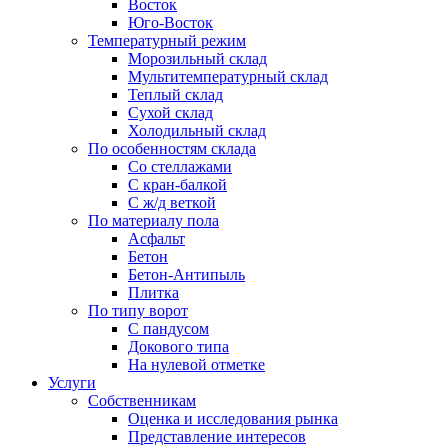
Восток
Юго-Восток
Температурный режим
Морозильный склад
Мультитемпературный склад
Теплый склад
Сухой склад
Холодильный склад
По особенностям склада
Со стеллажами
С кран-балкой
С ж/д веткой
По материалу пола
Асфальт
Бетон
Бетон-Антипыль
Плитка
По типу ворот
С пандусом
Докового типа
На нулевой отметке
Услуги
Собственникам
Оценка и исследования рынка
Представление интересов