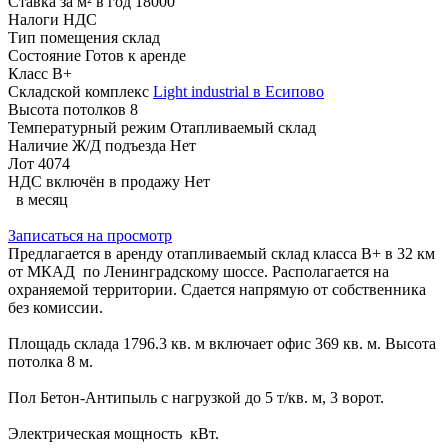
Ставка за м² в год
18000
Налоги
НДС
Тип помещения
склад
Состояние
Готов к аренде
Класс
B+
Складской комплекс
Light industrial в Есипово
Высота потолков
8
Температурный режим
Отапливаемый склад
Наличие Ж/Д подъезда
Нет
Лот
4074
НДС включён в продажу
Нет
в месяц
Записаться на просмотр
Предлагается в аренду отапливаемый склад класса B+ в 32 км
от МКАД по Ленинградскому шоссе. Располагается на
охраняемой территории. Сдается напрямую от собственника
без комиссии.
Площадь склада 1796.3 кв. м включает офис 369 кв. м. Высота
потолка 8 м.
Пол Бетон-Антипыль с нагрузкой до 5 т/кв. м, 3 ворот.
Электрическая мощность кВт.