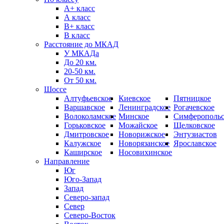
А+ класс
А класс
B+ класс
В класс
Расстояние до МКАД
У МКАДа
До 20 км.
20-50 км.
От 50 км.
Шоссе
Алтуфьевское
Киевское
Пятницкое
Варшавское
Ленинградское
Рогачевское
Волоколамское
Минское
Симферопольс
Горьковское
Можайское
Щелковское
Дмитровское
Новорижское
Энтузиастов
Калужское
Новорязанское
Ярославское
Каширское
Носовихинское
Направление
Юг
Юго-Запад
Запад
Северо-запад
Север
Северо-Восток