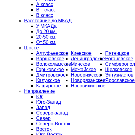
А класс
B+ класс
В класс
Расстояние до МКАД
У МКАДа
До 20 км.
20-50 км.
От 50 км.
Шоссе
Алтуфьевское
Киевское
Пятницкое
Варшавское
Ленинградское
Рогачевское
Волоколамское
Минское
Симферопол
Горьковское
Можайское
Щелковское
Дмитровское
Новорижское
Энтузиастов
Калужское
Новорязанское
Ярославское
Каширское
Носовихинское
Направление
Юг
Юго-Запад
Запад
Северо-запад
Север
Северо-Восток
Восток
Юго-Восток