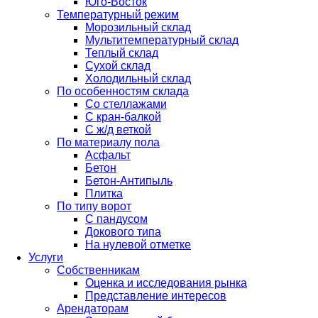
Юго-Восток
Температурный режим
Морозильный склад
Мультитемпературный склад
Теплый склад
Сухой склад
Холодильный склад
По особенностям склада
Со стеллажами
С кран-балкой
С ж/д веткой
По материалу пола
Асфальт
Бетон
Бетон-Антипыль
Плитка
По типу ворот
С пандусом
Докового типа
На нулевой отметке
Услуги
Собственникам
Оценка и исследования рынка
Представление интересов
Арендаторам