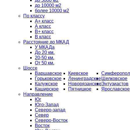
до 5000 м2
до 10000 м2
более 10000 м2
По классу
A+ класс
А класс
В+ класс
B класс
Расстояние до МКАД
У МКАДа
До 20 км.
20-50 км.
От 50 км.
Шоссе
Варшавское
Киевское
Симферопол
Горьковское
Ленинградское
Щелковское
Калужское
Новорязанское
Энтузиастов
Каширское
Пятницкое
Ярославское
Направление
Юг
Юго-Запад
Северо-запад
Север
Северо-Восток
Восток