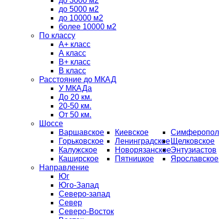
до 3000 м2
до 5000 м2
до 10000 м2
более 10000 м2
По классу
A+ класс
А класс
В+ класс
B класс
Расстояние до МКАД
У МКАДа
До 20 км.
20-50 км.
От 50 км.
Шоссе
Варшавское
Киевское
Симферопол
Горьковское
Ленинградское
Щелковское
Калужское
Новорязанское
Энтузиастов
Каширское
Пятницкое
Ярославское
Направление
Юг
Юго-Запад
Северо-запад
Север
Северо-Восток