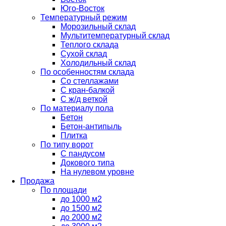
Юго-Восток
Температурный режим
Морозильный склад
Мультитемпературный склад
Теплого склада
Сухой склад
Холодильный склад
По особенностям склада
Со стеллажами
С кран-балкой
С ж/д веткой
По материалу пола
Бетон
Бетон-антипыль
Плитка
По типу ворот
С пандусом
Докового типа
На нулевом уровне
Продажа
По площади
до 1000 м2
до 1500 м2
до 2000 м2