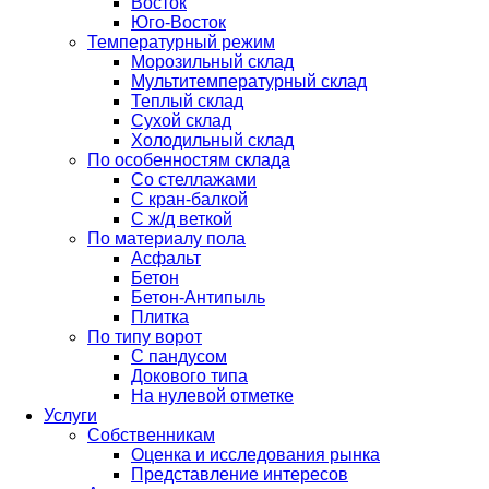
Восток
Юго-Восток
Температурный режим
Морозильный склад
Мультитемпературный склад
Теплый склад
Сухой склад
Холодильный склад
По особенностям склада
Со стеллажами
С кран-балкой
С ж/д веткой
По материалу пола
Асфальт
Бетон
Бетон-Антипыль
Плитка
По типу ворот
С пандусом
Докового типа
На нулевой отметке
Услуги
Собственникам
Оценка и исследования рынка
Представление интересов