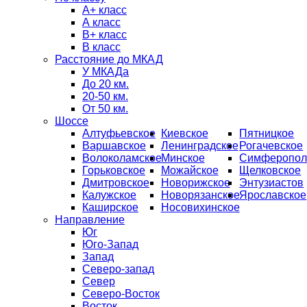
А+ класс
А класс
B+ класс
В класс
Расстояние до МКАД
У МКАДа
До 20 км.
20-50 км.
От 50 км.
Шоссе
Алтуфьевское
Киевское
Пятницкое
Варшавское
Ленинградское
Рогачевское
Волоколамское
Минское
Симферопол
Горьковское
Можайское
Щелковское
Дмитровское
Новорижское
Энтузиастов
Калужское
Новорязанское
Ярославское
Каширское
Носовихинское
Направление
Юг
Юго-Запад
Запад
Северо-запад
Север
Северо-Восток
Восток