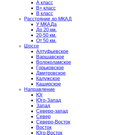
А класс
B+ класс
В класс
Расстояние до МКАД
У МКАДа
До 20 км.
20-50 км.
От 50 км.
Шоссе
Алтуфьевское
Варшавское
Волоколамское
Горьковское
Дмитровское
Калужское
Каширское
Направление
Юг
Юго-Запад
Запад
Северо-запад
Север
Северо-Восток
Восток
Юго-Восток