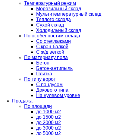
Температурный режим
Морозильный склад
Мультитемпературный склад
Теплого склада
Сухой склад
Холодильный склад
По особенностям склада
Со стеллажами
С кран-балкой
С ж/д веткой
По материалу пола
Бетон
Бетон-антипыль
Плитка
По типу ворот
С пандусом
Докового типа
На нулевом уровне
Продажа
По площади
до 1000 м2
до 1500 м2
до 2000 м2
до 3000 м2
до 5000 м2