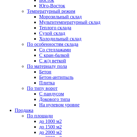
Восток
Юго-Восток
Температурный режим
Морозильный склад
Мультитемпературный склад
Теплого склада
Сухой склад
Холодильный склад
По особенностям склада
Со стеллажами
С кран-балкой
С ж/д веткой
По материалу пола
Бетон
Бетон-антипыль
Плитка
По типу ворот
С пандусом
Докового типа
На нулевом уровне
Продажа
По площади
до 1000 м2
до 1500 м2
до 2000 м2