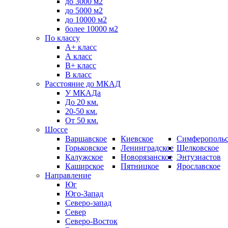
до 3000 м2
до 5000 м2
до 10000 м2
более 10000 м2
По классу
A+ класс
А класс
В+ класс
B класс
Расстояние до МКАД
У МКАДа
До 20 км.
20-50 км.
От 50 км.
Шоссе
Варшавское
Киевское
Симферопольс
Горьковское
Ленинградское
Щелковское
Калужское
Новорязанское
Энтузиастов
Каширское
Пятницкое
Ярославское
Направление
Юг
Юго-Запад
Северо-запад
Север
Северо-Восток