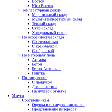
Восток
Юго-Восток
Температурный режим
Морозильный склад
Мультитемпературный склад
Теплый склад
Сухой склад
Холодильный склад
По особенностям склада
Со стеллажами
С кран-балкой
С ж/д веткой
По материалу пола
Асфальт
Бетон
Бетон-Антипыль
Плитка
По типу ворот
С пандусом
Докового типа
На нулевой отметке
Услуги
Собственникам
Оценка и исследования рынка
Представление интересов