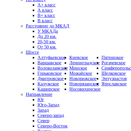
А+ класс
А класс
B+ класс
В класс
Расстояние до МКАД
У МКАДа
До 20 км.
20-50 км.
От 50 км.
Шоссе
Алтуфьевское
Киевское
Пятницкое
Варшавское
Ленинградское
Рогачевское
Волоколамское
Минское
Симферопольс
Горьковское
Можайское
Щелковское
Дмитровское
Новорижское
Энтузиастов
Калужское
Новорязанское
Ярославское
Каширское
Носовихинское
Направление
Юг
Юго-Запад
Запад
Северо-запад
Север
Северо-Восток