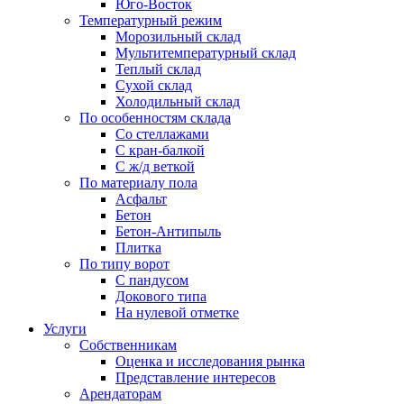
Юго-Восток
Температурный режим
Морозильный склад
Мультитемпературный склад
Теплый склад
Сухой склад
Холодильный склад
По особенностям склада
Со стеллажами
С кран-балкой
С ж/д веткой
По материалу пола
Асфальт
Бетон
Бетон-Антипыль
Плитка
По типу ворот
С пандусом
Докового типа
На нулевой отметке
Услуги
Собственникам
Оценка и исследования рынка
Представление интересов
Арендаторам