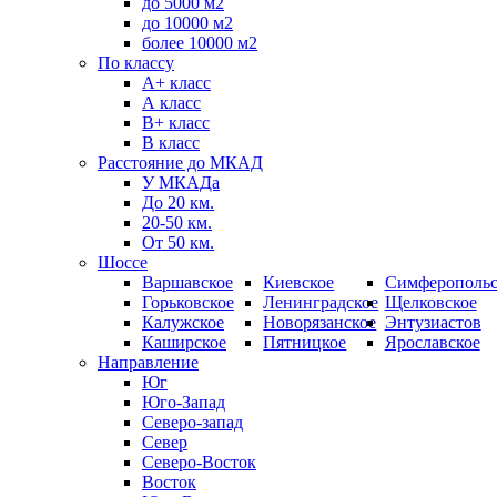
до 5000 м2
до 10000 м2
более 10000 м2
По классу
A+ класс
А класс
В+ класс
B класс
Расстояние до МКАД
У МКАДа
До 20 км.
20-50 км.
От 50 км.
Шоссе
Варшавское
Киевское
Симферопольс
Горьковское
Ленинградское
Щелковское
Калужское
Новорязанское
Энтузиастов
Каширское
Пятницкое
Ярославское
Направление
Юг
Юго-Запад
Северо-запад
Север
Северо-Восток
Восток