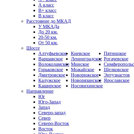
А класс
B+ класс
В класс
Расстояние до МКАД
У МКАДа
До 20 км.
20-50 км.
От 50 км.
Шоссе
Алтуфьевское
Киевское
Пятницкое
Варшавское
Ленинградское
Рогачевское
Волоколамское
Минское
Симферопольс
Горьковское
Можайское
Щелковское
Дмитровское
Новорижское
Энтузиастов
Калужское
Новорязанское
Ярославское
Каширское
Носовихинское
Направление
Юг
Юго-Запад
Запад
Северо-запад
Север
Северо-Восток
Восток