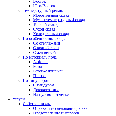
Восток
Юго-Восток
Температурный режим
Морозильный склад
Мультитемпературный склад
Теплый склад
Сухой склад
Холодильный склад
По особенностям склада
Со стеллажами
С кран-балкой
С ж/д веткой
По материалу пола
Асфальт
Бетон
Бетон-Антипыль
Плитка
По типу ворот
С пандусом
Докового типа
На нулевой отметке
Услуги
Собственникам
Оценка и исследования рынка
Представление интересов