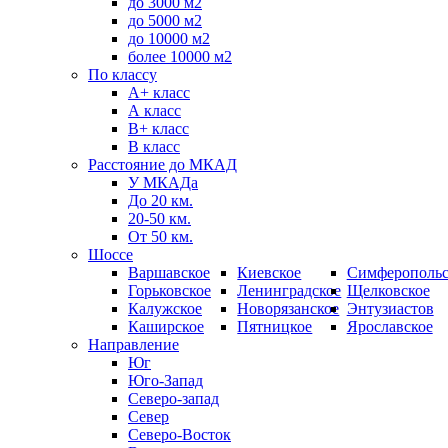
до 3000 м2
до 5000 м2
до 10000 м2
более 10000 м2
По классу
A+ класс
А класс
В+ класс
B класс
Расстояние до МКАД
У МКАДа
До 20 км.
20-50 км.
От 50 км.
Шоссе
Варшавское
Киевское
Симферопольс
Горьковское
Ленинградское
Щелковское
Калужское
Новорязанское
Энтузиастов
Каширское
Пятницкое
Ярославское
Направление
Юг
Юго-Запад
Северо-запад
Север
Северо-Восток