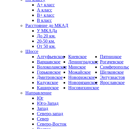
А+ класс
А класс
B+ класс
В класс
Расстояние до МКАД
У МКАДа
До 20 км.
20-50 км.
От 50 км.
Шоссе
Алтуфьевское
Киевское
Пятницкое
Варшавское
Ленинградское
Рогачевское
Волоколамское
Минское
Симферопольс
Горьковское
Можайское
Щелковское
Дмитровское
Новорижское
Энтузиастов
Калужское
Новорязанское
Ярославское
Каширское
Носовихинское
Направление
Юг
Юго-Запад
Запад
Северо-запад
Север
Северо-Восток