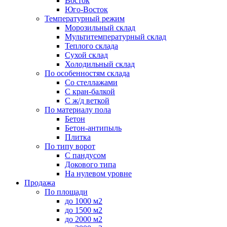
Восток
Юго-Восток
Температурный режим
Морозильный склад
Мультитемпературный склад
Теплого склада
Сухой склад
Холодильный склад
По особенностям склада
Со стеллажами
С кран-балкой
С ж/д веткой
По материалу пола
Бетон
Бетон-антипыль
Плитка
По типу ворот
С пандусом
Докового типа
На нулевом уровне
Продажа
По площади
до 1000 м2
до 1500 м2
до 2000 м2