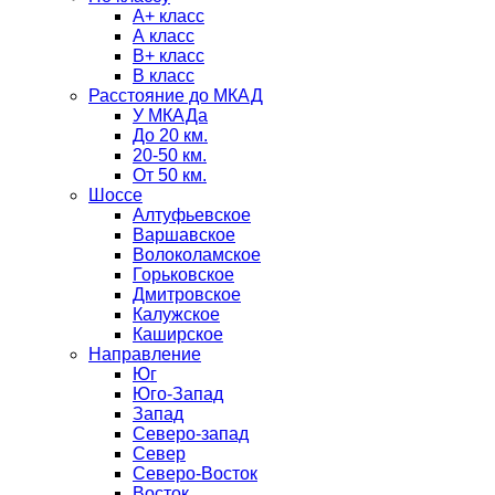
А+ класс
А класс
B+ класс
В класс
Расстояние до МКАД
У МКАДа
До 20 км.
20-50 км.
От 50 км.
Шоссе
Алтуфьевское
Варшавское
Волоколамское
Горьковское
Дмитровское
Калужское
Каширское
Направление
Юг
Юго-Запад
Запад
Северо-запад
Север
Северо-Восток
Восток