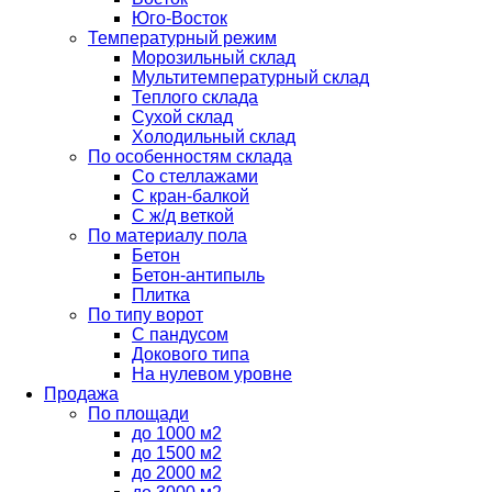
Юго-Восток
Температурный режим
Морозильный склад
Мультитемпературный склад
Теплого склада
Сухой склад
Холодильный склад
По особенностям склада
Со стеллажами
С кран-балкой
С ж/д веткой
По материалу пола
Бетон
Бетон-антипыль
Плитка
По типу ворот
С пандусом
Докового типа
На нулевом уровне
Продажа
По площади
до 1000 м2
до 1500 м2
до 2000 м2