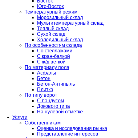
Восток
Юго-Восток
Температурный режим
Морозильный склад
Мультитемпературный склад
Теплый склад
Сухой склад
Холодильный склад
По особенностям склада
Со стеллажами
С кран-балкой
С ж/д веткой
По материалу пола
Асфальт
Бетон
Бетон-Антипыль
Плитка
По типу ворот
С пандусом
Докового типа
На нулевой отметке
Услуги
Собственникам
Оценка и исследования рынка
Представление интересов