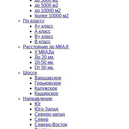
до 3000 м2
до 5000 м2
до 10000 м2
более 10000 м2
По классу
A+ класс
А класс
В+ класс
B класс
Расстояние до МКАД
У МКАДа
До 20 км.
20-50 км.
От 50 км.
Шоссе
Варшавское
Горьковское
Калужское
Каширское
Направление
Юг
Юго-Запад
Северо-запад
Север
Северо-Восток