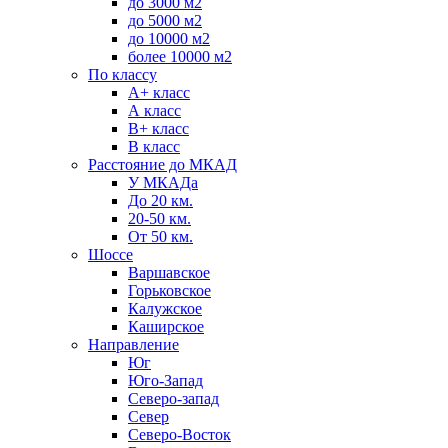
до 3000 м2
до 5000 м2
до 10000 м2
более 10000 м2
По классу
A+ класс
А класс
В+ класс
B класс
Расстояние до МКАД
У МКАДа
До 20 км.
20-50 км.
От 50 км.
Шоссе
Варшавское
Горьковское
Калужское
Каширское
Направление
Юг
Юго-Запад
Северо-запад
Север
Северо-Восток