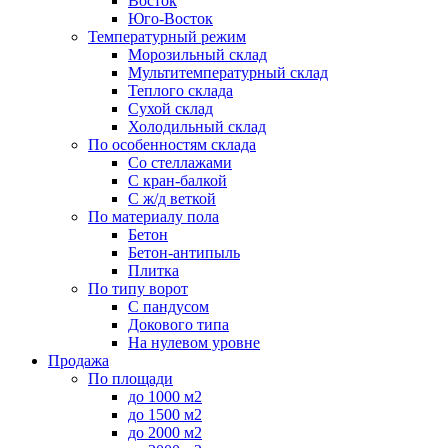
Восток
Юго-Восток
Температурный режим
Морозильный склад
Мультитемпературный склад
Теплого склада
Сухой склад
Холодильный склад
По особенностям склада
Со стеллажами
С кран-балкой
С ж/д веткой
По материалу пола
Бетон
Бетон-антипыль
Плитка
По типу ворот
С пандусом
Докового типа
На нулевом уровне
Продажа
По площади
до 1000 м2
до 1500 м2
до 2000 м2