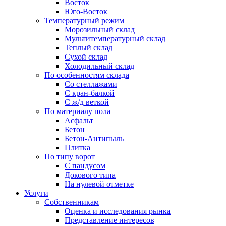
Восток
Юго-Восток
Температурный режим
Морозильный склад
Мультитемпературный склад
Теплый склад
Сухой склад
Холодильный склад
По особенностям склада
Со стеллажами
С кран-балкой
С ж/д веткой
По материалу пола
Асфальт
Бетон
Бетон-Антипыль
Плитка
По типу ворот
С пандусом
Докового типа
На нулевой отметке
Услуги
Собственникам
Оценка и исследования рынка
Представление интересов