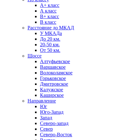
А+ класс
А класс
B+ класс
В класс
Расстояние до МКАД
У МКАДа
До 20 км.
20-50 км.
От 50 км.
Шоссе
Алтуфьевское
Варшавское
Волоколамское
Горьковское
Дмитровское
Калужское
Каширское
Направление
Юг
Юго-Запад
Запад
Северо-запад
Север
Северо-Восток