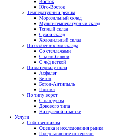
Восток
Юго-Восток
Температурный режим
Морозильный склад
Мультитемпературный склад
Теплый склад
Сухой склад
Холодильный склад
По особенностям склада
Со стеллажами
С кран-балкой
С ж/д веткой
По материалу пола
Асфальт
Бетон
Бетон-Антипыль
Плитка
По типу ворот
С пандусом
Докового типа
На нулевой отметке
Услуги
Собственникам
Оценка и исследования рынка
Представление интересов