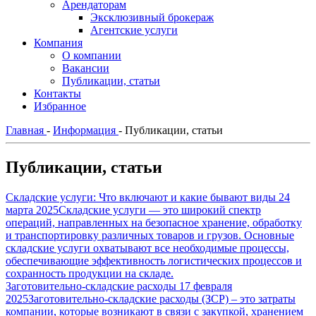
Арендаторам
Эксклюзивный брокераж
Агентские услуги
Компания
О компании
Вакансии
Публикации, статьи
Контакты
Избранное
Главная
-
Информация
-
Публикации, статьи
Публикации, статьи
Складские услуги: Что включают и какие бывают виды
24
марта 2025
Складские услуги — это широкий спектр
операций, направленных на безопасное хранение, обработку
и транспортировку различных товаров и грузов. Основные
складские услуги охватывают все необходимые процессы,
обеспечивающие эффективность логистических процессов и
сохранность продукции на складе.
Заготовительно-складские расходы
17 февраля
2025
Заготовительно-складские расходы (ЗСР) – это затраты
компании, которые возникают в связи с закупкой, хранением