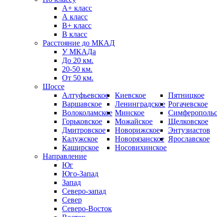
А+ класс
А класс
B+ класс
В класс
Расстояние до МКАД
У МКАДа
До 20 км.
20-50 км.
От 50 км.
Шоссе
Алтуфьевское
Киевское
Пятницкое
Варшавское
Ленинградское
Рогачевское
Волоколамское
Минское
Симферопольс
Горьковское
Можайское
Щелковское
Дмитровское
Новорижское
Энтузиастов
Калужское
Новорязанское
Ярославское
Каширское
Носовихинское
Направление
Юг
Юго-Запад
Запад
Северо-запад
Север
Северо-Восток