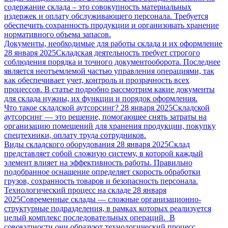
содержание склада – это совокупность материальных
издержек и оплату обслуживающего персонала. Требуется
обеспечить сохранность продукции и организовать хранение
нормативного объема запасов.
Документы, необходимые для работы склада и их оформление
28 января 2025
Складская деятельность требует строгого
соблюдения порядка и точного документооборота. Последнее
является неотъемлемой частью управления операциями, так
как обеспечивает учет, контроль и прозрачность всех
процессов. В статье подробно рассмотрим какие документы
для склада нужны, их функции и порядок оформления.
Что такое складской аутсорсинг?
28 января 2025
Складской
аутсорсинг — это решение, помогающее снять затраты на
организацию помещений для хранения продукции, покупку
спецтехники, оплату труда сотрудников.
Виды складского оборудования
28 января 2025
Склад
представляет собой сложную систему, в которой каждый
элемент влияет на эффективность работы. Правильно
подобранное оснащение определяет скорость обработки
грузов, сохранность товаров и безопасность персонала.
Технологический процесс на складе
28 января
2025
Современные склады — сложные организационно-
структурные подразделения, в рамках которых реализуется
целый комплекс последовательных операций. В
совокупности они образуют технологический процесс,