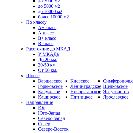
до 3000 м2
до 5000 м2
до 10000 м2
более 10000 м2
По классу
A+ класс
А класс
В+ класс
B класс
Расстояние до МКАД
У МКАДа
До 20 км.
20-50 км.
От 50 км.
Шоссе
Варшавское
Киевское
Симферопольс
Горьковское
Ленинградское
Щелковское
Калужское
Новорязанское
Энтузиастов
Каширское
Пятницкое
Ярославское
Направление
Юг
Юго-Запад
Северо-запад
Север
Северо-Восток