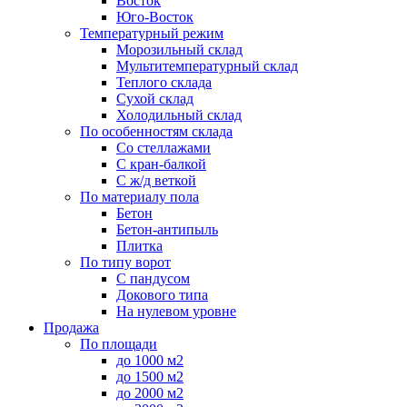
Восток
Юго-Восток
Температурный режим
Морозильный склад
Мультитемпературный склад
Теплого склада
Сухой склад
Холодильный склад
По особенностям склада
Со стеллажами
С кран-балкой
С ж/д веткой
По материалу пола
Бетон
Бетон-антипыль
Плитка
По типу ворот
С пандусом
Докового типа
На нулевом уровне
Продажа
По площади
до 1000 м2
до 1500 м2
до 2000 м2