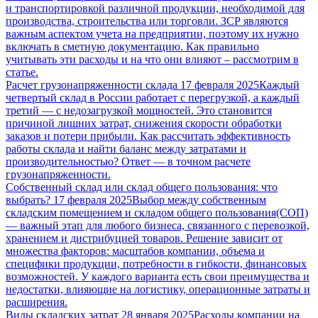
и транспортировкой различной продукции, необходимой для
производства, строительства или торговли. ЗСР являются
важным аспектом учета на предприятии, поэтому их нужно
включать в сметную документацию. Как правильно
учитывать эти расходы и на что они влияют – рассмотрим в
статье.
Расчет грузонапряженности склада
17 февраля 2025
Каждый
четвертый склад в России работает с перегрузкой, а каждый
третий — с недозагрузкой мощностей. Это становится
причиной лишних затрат, снижения скорости обработки
заказов и потери прибыли. Как рассчитать эффективность
работы склада и найти баланс между затратами и
производительностью? Ответ — в точном расчете
грузонапряженности.
Собственный склад или склад общего пользования: что
выбрать?
17 февраля 2025
Выбор между собственным
складским помещением и складом общего пользования(СОП)
— важный этап для любого бизнеса, связанного с перевозкой,
хранением и дистрибуцией товаров. Решение зависит от
множества факторов: масштабов компании, объема и
специфики продукции, потребности в гибкости, финансовых
возможностей. У каждого варианта есть свои преимущества и
недостатки, влияющие на логистику, операционные затраты и
расширения.
Виды складских затрат
28 января 2025
Расходы компании на